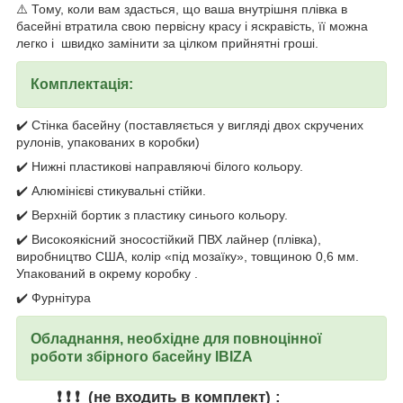
⚠️ Тому, коли вам здасться, що ваша внутрішня плівка в
басейні втратила свою первісну красу і яскравість, її можна
легко і швидко замінити за цілком прийнятні гроші.
Комплектація:
✔️ Стінка басейну (поставляється у вигляді двох скручених
рулонів, упакованих в коробки)
✔️ Нижні пластикові направляючі білого кольору.
✔️ Алюмінієві стикувальні стійки.
✔️ Верхній бортик з пластику синього кольору.
✔️ Високоякісний зносостійкий ПВХ лайнер (плівка),
виробництво США, колір «під мозаїку», товщиною 0,6 мм.
Упакований в окрему коробку .
✔️ Фурнітура
Обладнання, необхідне для повноцінної
роботи збірного басейну IBIZA
❗ ❗ ❗
(не входить в комплект) :