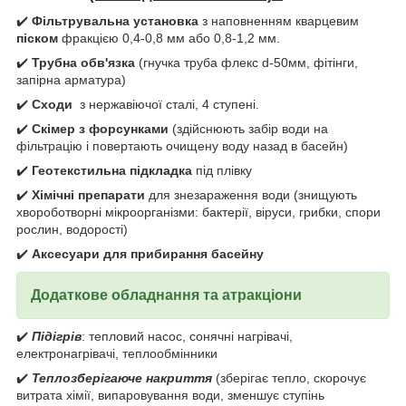
✔️
Фільтрувальна установка
з наповненням кварцевим
піском
фракцією 0,4-0,8 мм або 0,8-1,2 мм.
✔️
Трубна обв'язка
(гнучка труба флекс d-50мм, фітінги,
запірна арматура)
✔️
Сходи
з нержавіючої сталі, 4 ступені.
✔️
Скімер з форсунками
(здійснюють забір води на
фільтрацію і повертають очищену воду назад в басейн)
✔️
Геотекстильна підкладка
під плівку
✔️
Хімічні препарати
для знезараження води (знищують
хвороботворні мікроорганізми: бактерії, віруси, грибки, спори
рослин, водорості)
✔️
Аксесуари для прибирання басейну
Додаткове обладнання та атракціони
✔️
Підігрів
: тепловий насос, сонячні нагрівачі,
електронагрівачі, теплообмінники
✔️
Теплозберігаюче накриття
(зберігає тепло, скорочує
витрата хімії, випаровування води, зменшує ступінь