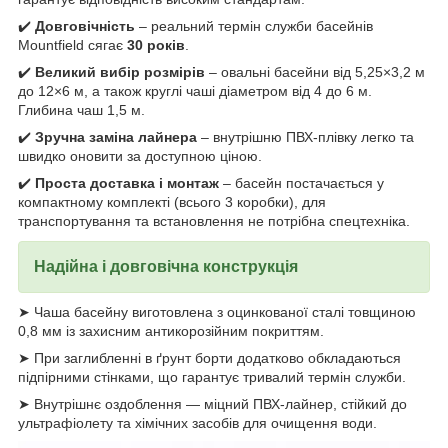
✔️
Довговічність
– реальний термін служби басейнів
Mountfield сягає
30 років
.
✔️
Великий вибір розмірів
– овальні басейни від 5,25×3,2 м
до 12×6 м, а також круглі чаші діаметром від 4 до 6 м.
Глибина чаш 1,5 м.
✔️
Зручна заміна лайнера
– внутрішню ПВХ-плівку легко та
швидко оновити за доступною ціною.
✔️
Проста доставка і монтаж
– басейн постачається у
компактному комплекті (всього 3 коробки), для
транспортування та встановлення не потрібна спецтехніка.
Надійна і довговічна конструкція
➤ Чаша басейну виготовлена з оцинкованої сталі товщиною
0,8 мм із захисним антикорозійним покриттям.
➤ При заглибленні в ґрунт борти додатково обкладаються
підпірними стінками, що гарантує тривалий термін служби.
➤ Внутрішнє оздоблення — міцний ПВХ-лайнер, стійкий до
ультрафіолету та хімічних засобів для очищення води.