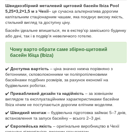
Швидкозбірний металевий щитовий басейн Ibiza Pool
5,25×3,2×1,5 м з Чехії
– це сучасна альтернатива дорогим
капітальним стаціонарним чашам, яка поєднує високу якість,
стильний вигляд та доступну ціну.
Басейн ідеальне впишеться, як в екстер'єр заміського будинку
або дачі, так і в подвір'я невеличкого готелю.
Чому варто обрати саме збірно-щитовий
басейн Ібіца (Ibiza)
✔️
Доступна вартість
– ціна значно нижча порівняно з
бетонними, скловолоконними чи поліпропіленовими
басейнами подібних розмірів, за рахунок економії на
будівельних роботах.
✔️
Привабливий дизайн та надійність
– за зовнішнім
виглядом та експлуатаційними характеристиками басейни
Ibiza нічим не поступаються дорогим елітним моделям.
✔️
Швидкий монтаж
– будівельна підготовка займає 5–7 днів,
встановлення та запуск басейну – всього 2–3 дні.
✔️
Європейська якість
– оригінальне виробництво в Чехії
гарантує відповідність високим стандартам.