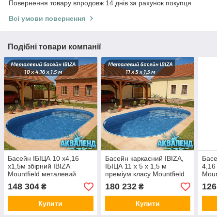
Повернення товару впродовж 14 днів за рахунок покупця
Всі умови повернення
Подібні товари компанії
Басейн ІБІЦА 10 х4,16
Басейн каркасний IBIZA,
Басе
х1,5м збірний IBIZA
ІБІЦА 11 х 5 х 1,5 м
4,16
Mountfield металевий
преміум класу Mountfield
Moun
чеський швидкозбірний
збірний заглиблюють
мета
148 304
180 232
126
₴
₴
стаціонарний каркасний
загл
стальний заглиблений
карк
Купити
Купити