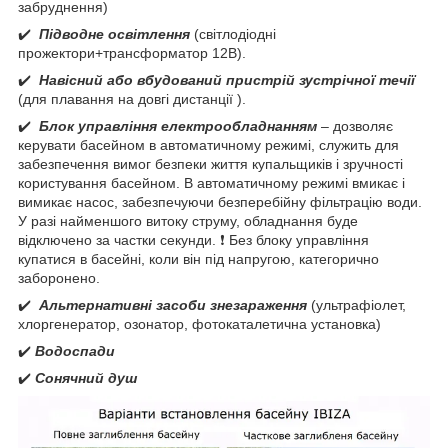
забруднення)
✔️
Підводне освітлення
(світлодіодні
прожектори+трансформатор 12В).
✔️
Навісний або вбудований пристрій зустрічної течії
(для плавання на довгі дистанції ).
✔️
Блок управління електрообладнанням
– дозволяє
керувати басейном в автоматичному режимі, служить для
забезпечення вимог безпеки життя купальщиків і зручності
користування басейном. В автоматичному режимі вмикає і
вимикає насос, забезпечуючи безперебійну фільтрацію води.
У разі найменшого витоку струму, обладнання буде
відключено за частки секунди. ❗ Без блоку управління
купатися в басейні, коли він під напругою, категорично
заборонено.
✔️
Альтернативні засоби знезараження
(ультрафіолет,
хлоргенератор, озонатор, фотокаталетична установка)
✔️
Водоспади
✔️
Сонячний душ