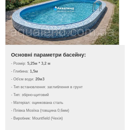
Основні параметри басейну:
- Розмір:
5,25м * 3,2 м
- Глибина:
1,5м
- Об'єм води:
20м3
-
Тип встановлення: заглиблення в грунт
- Тип: збірно-щитовий
- Матеріал: оцинкована сталь
- Плівка Мозіїка (товщина 0,6мм)
- Виробник: Mountfield (Чехія)