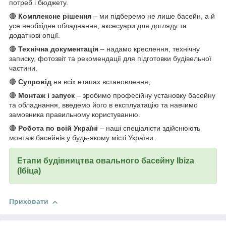
потреб і бюджету.
🔴
Комплексне рішення
– ми підберемо не лише басейн, а й
усе необхідне обладнання, аксесуари для догляду та
додаткові опції.
🔴
Технічна документація
– надамо креслення, технічну
записку, фотозвіт та рекомендації для підготовки будівельної
частини.
🔴
Супровід
на всіх етапах встановлення;
🔴
Монтаж і запуск
– зробимо професійну установку басейну
та обладнання, введемо його в експлуатацію та навчимо
замовника правильному користуванню.
🔴
Робота по всій Україні
– наші спеціалісти здійснюють
монтаж басейнів у будь-якому місті України.
Етапи будівництва овального басейну Ibiza
(Ібіца)
Приховати