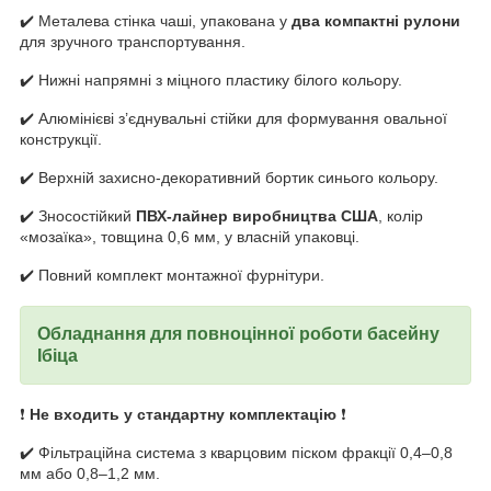
✔️ Металева стінка чаші, упакована у
два компактні рулони
для зручного транспортування.
✔️ Нижні напрямні з міцного пластику білого кольору.
✔️ Алюмінієві з’єднувальні стійки для формування овальної
конструкції.
✔️ Верхній захисно-декоративний бортик синього кольору.
✔️ Зносостійкий
ПВХ-лайнер виробництва США
, колір
«мозаїка», товщина 0,6 мм, у власній упаковці.
✔️ Повний комплект монтажної фурнітури.
Обладнання для повноцінної роботи басейну
Ібіца
❗
Не входить у стандартну комплектацію
❗
✔️ Фільтраційна система з кварцовим піском фракції 0,4–0,8
мм або 0,8–1,2 мм.