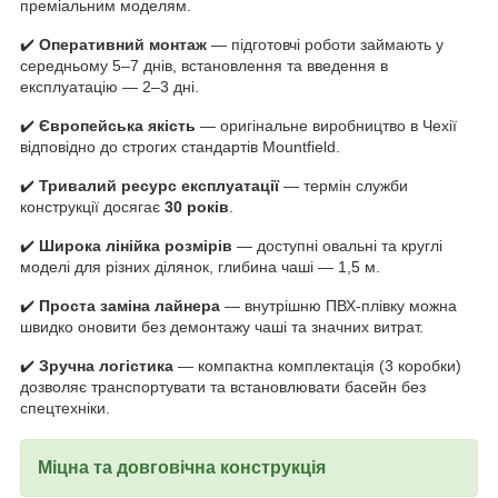
преміальним моделям.
✔️
Оперативний монтаж
— підготовчі роботи займають у
середньому 5–7 днів, встановлення та введення в
експлуатацію — 2–3 дні.
✔️
Європейська якість
— оригінальне виробництво в Чехії
відповідно до строгих стандартів Mountfield.
✔️
Тривалий ресурс експлуатації
— термін служби
конструкції досягає
30 років
.
✔️
Широка лінійка розмірів
— доступні овальні та круглі
моделі для різних ділянок, глибина чаші — 1,5 м.
✔️
Проста заміна лайнера
— внутрішню ПВХ-плівку можна
швидко оновити без демонтажу чаші та значних витрат.
✔️
Зручна логістика
— компактна комплектація (3 коробки)
дозволяє транспортувати та встановлювати басейн без
спецтехніки.
Міцна та довговічна конструкція