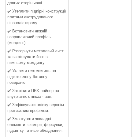
довгих сторін чаші.
✔️ Утеплити підпірні конструкції
плитами екструдованого
пінополістиролу.
✔️ Встановити нижній
направляючий профіль
(молдинг).
✔️ Розгорнути металевий лист
та зафіксувати його в
нижньому молдингу.
✔️ Укласти геотекстиль на
підготовлену бетонну
поверхню.
✔️ Закріпити ПВХ-лайнер на
внутрішніх стінках чаші.
✔️ Зафіксувати плівку верхнім
притискним профілем.
✔️ Змонтувати закладні
елементи: скімери, форсунки,
підсвітку та інше обладнання.