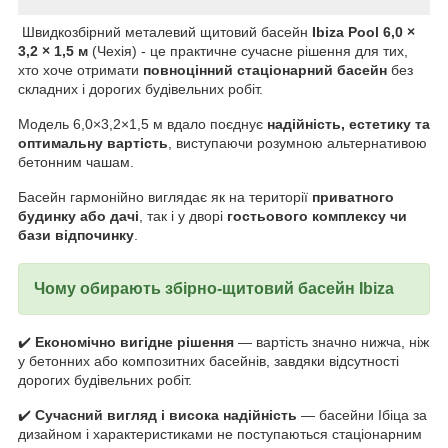
Швидкозбірний металевий щитовий басейн
Ibiza Pool 6,0 ×
3,2 × 1,5 м
(Чехія) - це практичне сучасне рішення для тих,
хто хоче отримати
повноцінний стаціонарний басейн
без
складних і дорогих будівельних робіт.
Модель 6,0×3,2×1,5 м вдало поєднує
надійність, естетику та
оптимальну вартість
, виступаючи розумною альтернативою
бетонним чашам.
Басейн гармонійно виглядає як на території
приватного
будинку або дачі
, так і у дворі
гостьового комплексу чи
бази відпочинку
.
Чому обирають збірно-щитовий басейн
Ibiza
✔️
Економічно вигідне рішення
— вартість значно нижча, ніж
у бетонних або композитних басейнів, завдяки відсутності
дорогих будівельних робіт.
✔️
Сучасний вигляд і висока надійність
— басейни Ібіца за
дизайном і характеристиками не поступаються стаціонарним