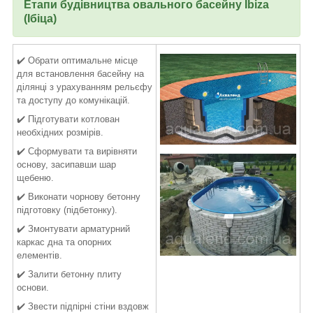
Етапи будівництва овального басейну
Ibiza
(Ібіца)
✔️ Обрати оптимальне місце
для встановлення басейну на
ділянці з урахуванням рельєфу
та доступу до комунікацій.
✔️ Підготувати котлован
необхідних розмірів.
✔️ Сформувати та вирівняти
основу, засипавши шар
щебеню.
✔️ Виконати чорнову бетонну
підготовку (підбетонку).
✔️ Змонтувати арматурний
каркас дна та опорних
елементів.
✔️ Залити бетонну плиту
основи.
✔️ Звести підпірні стіни вздовж