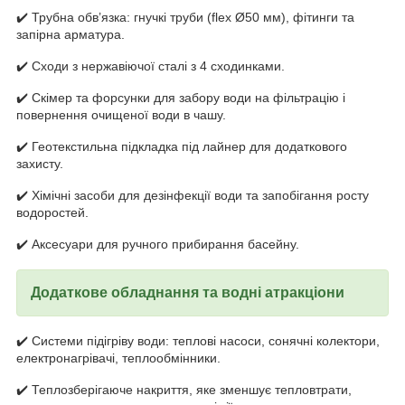
✔️ Трубна обв’язка: гнучкі труби (flex Ø50 мм), фітинги та
запірна арматура.
✔️ Сходи з нержавіючої сталі з 4 сходинками.
✔️ Скімер та форсунки для забору води на фільтрацію і
повернення очищеної води в чашу.
✔️ Геотекстильна підкладка під лайнер для додаткового
захисту.
✔️ Хімічні засоби для дезінфекції води та запобігання росту
водоростей.
✔️ Аксесуари для ручного прибирання басейну.
Додаткове обладнання та водні атракціони
✔️ Системи підігріву води: теплові насоси, сонячні колектори,
електронагрівачі, теплообмінники.
✔️ Теплозберігаюче накриття, яке зменшує тепловтрати,