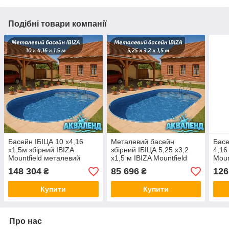
Подібні товари компанії
Басейн ІБІЦА 10 х4,16
Металевий басейн
Басе
х1,5м збірний IBIZA
збірний ІБІЦА 5,25 х3,2
4,16
Mountfield металевий
х1,5 м IBIZA Mountfield
Moun
чеський швидкозбірний
чеський швидкозбірний
мета
148 304
85 696
126
₴
₴
стаціонарний каркасний
стаціонарний стальний
загл
стальний заглиблений
каркасний заглиблений
карк
Купити
Купити
Про нас