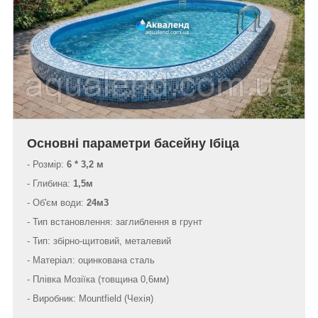
Основні параметри басейну Ібіца
- Розмір:
6 * 3,2 м
- Глибина:
1,5м
- Об'єм води:
24м3
-
Тип встановлення: заглиблення в грунт
- Тип: збірно-щитовий, металевий
- Матеріал: оцинкована сталь
- Плівка Мозіїка (товщина 0,6мм)
- Виробник: Mountfield (Чехія)