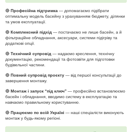
🔴
Професійна підтримка
— допомагаємо підібрати
оптимальну модель басейну з урахуванням бюджету, ділянки
та умов експлуатації.
🔴
Комплексний підхід
— постачаємо не лише басейн, а й
фільтраційне обладнання, аксесуари, системи підігріву та
додаткові опції.
🔴
Технічний супровід
— надаємо креслення, технічну
документацію, рекомендації та фотозвіти для підготовки
будівельної частини.
🔴
Повний супровід проєкту
— від першої консультації до
завершення монтажу.
🔴
Монтаж і запуск “під ключ”
— професійно встановлюємо
басейн і обладнання, вводимо систему в експлуатацію та
навчаємо правильному користуванню.
🔴
Працюємо по всій Україні
— наші спеціалісти виконують
монтаж у будь-якому регіоні.