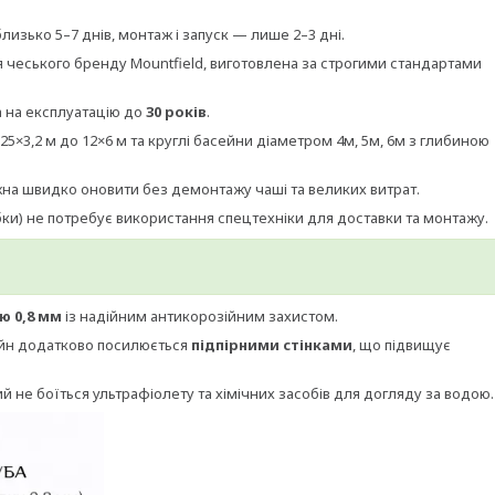
изько 5–7 днів, монтаж і запуск — лише 2–3 дні.
 чеського бренду Mountfield, виготовлена за строгими стандартами
 на експлуатацію до
30 років
.
,25×3,2 м до 12×6 м та круглі басейни діаметром 4м, 5м, 6м з глибиною
на швидко оновити без демонтажу чаші та великих витрат.
ки) не потребує використання спецтехніки для доставки та монтажу.
ю 0,8 мм
із надійним антикорозійним захистом.
ейн додатково посилюється
підпірними стінками
, що підвищує
кий не боїться ультрафіолету та хімічних засобів для догляду за водою.