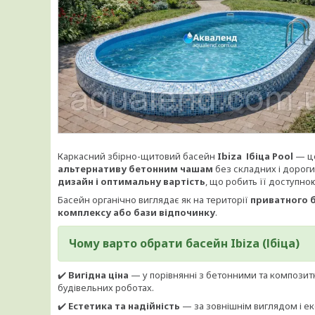
Каркасний збірно-щитовий басейн
Ibiza Ібіца Pool
— це
альтернативу бетонним чашам
без складних і дороги
дизайн і оптимальну вартість
, що робить її доступно
Басейн органічно виглядає як на території
приватного б
комплексу або бази відпочинку
.
Чому варто обрати басейн
Ibiza (Ібіца)
✔️
Вигідна ціна
— у порівнянні з бетонними та композит
будівельних роботах.
✔️
Естетика та надійність
— за зовнішнім виглядом і е