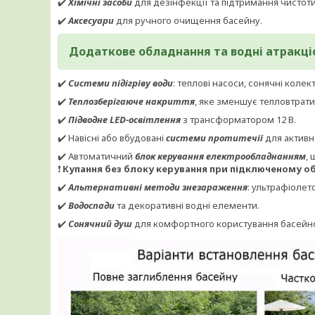
✔️
Хімічні засоби
для дезінфекції та підтримання чистоти
✔️
Аксесуари
для ручного очищення басейну.
Додаткове обладнання та водні атракці
✔️
Системи підігріву води
: теплові насоси, сонячні колек
✔️
Теплозберігаюче накриття
, яке зменшує тепловтрати,
✔️
Підводне LED-освітлення
з трансформатором 12 В.
✔️ Навісні або вбудовані
системи протитечії
для активн
✔️ Автоматичний
блок керування електрообладнанням
,
❗
Купання без блоку керування при підключеному об
✔️
Альтернативні методи знезараження
: ультрафіолет
✔️
Водоспади
та декоративні водні елементи.
✔️
Сонячний душ
для комфортного користування басейн