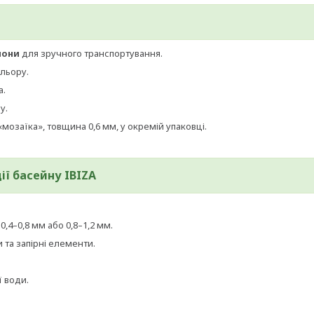
лони
для зручного транспортування.
ольору.
а.
у.
 «мозаїка», товщина 0,6 мм, у окремій упаковці.
ії басейну
IBIZA
,4–0,8 мм або 0,8–1,2 мм.
ги та запірні елементи.
 води.