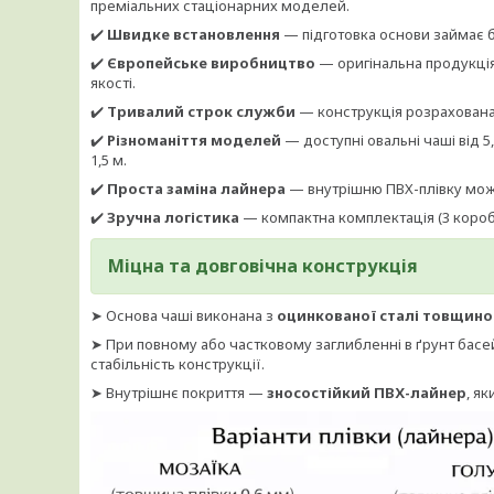
преміальних стаціонарних моделей.
✔️
Швидке встановлення
— підготовка основи займає бл
✔️
Європейське виробництво
— оригінальна продукція
якості.
✔️
Тривалий строк служби
— конструкція розрахована
✔️
Різноманіття моделей
— доступні овальні чаші від 5
1,5 м.
✔️
Проста заміна лайнера
— внутрішню ПВХ-плівку мож
✔️
Зручна логістика
— компактна комплектація (3 короб
Міцна та довговічна конструкція
➤ Основа чаші виконана з
оцинкованої сталі товщино
➤ При повному або частковому заглибленні в ґрунт бас
стабільність конструкції.
➤ Внутрішнє покриття —
зносостійкий ПВХ-лайнер
, я