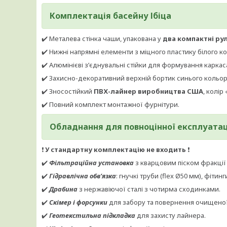
Комплектація басейну
Ібіца
✔️ Металева стінка чаши, упакована у
два компактні ру
✔️ Нижні напрямні елементи з міцного пластику білого к
✔️ Алюмінієві з’єднувальні стійки для формування каркас
✔️ Захисно-декоративний верхній бортик синього кольор
✔️ Зносостійкий
ПВХ-лайнер виробництва США
, колір
✔️ Повний комплект монтажної фурнітури.
Обладнання для повноцінної експлуатац
❗
У стандартну комплектацію не входить
❗
✔️
Фільтраційна установка
з кварцовим піском фракції 0
✔️
Гідравлічна обв’язка
: гнучкі труби (flex Ø50 мм), фітин
✔️
Драбина
з нержавіючої сталі з чотирма сходинками.
✔️
Скімер і форсунки
для забору та повернення очищеної
✔️
Геотекстильна підкладка
для захисту лайнера.