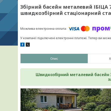
Збірний басейн металевий ІБІЦА 7 
швидкозбірний стаціонарний ст
У компанії підключені електронні платежі. Тепер ви мож
Опис
Х
Швидкозбірний металевий басейн IBI
з