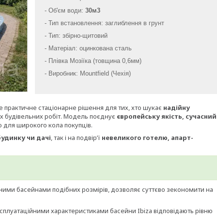
- Об'єм води:
30м3
-
Тип встановлення: заглиблення в грунт
- Тип: збірно-щитовий
- Матеріал: оцинкована сталь
- Плівка Мозіїка (товщина 0,6мм)
- Виробник: Mountfield (Чехія)
 практичне стаціонарне рішення для тих, хто шукає
надійну
х будівельних робіт. Модель поєднує
європейську якість, сучасний
ю для широкого кола покупців.
удинку чи дачі
, так і на подвір’ї
невеликого готелю, апарт-
ними басейнами подібних розмірів, дозволяє суттєво зекономити на
ксплуатаційними характеристиками басейни Ibiza відповідають рівню