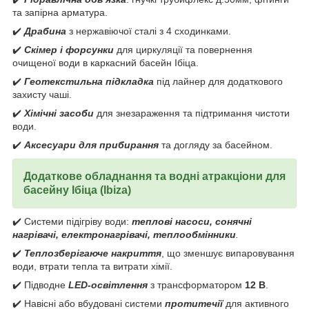
та запірна арматура.
✔️
Драбина
з нержавіючої сталі з 4 сходинками.
✔️
Скімер і форсунки
для циркуляції та повернення
очищеної води в каркасний басейн Ібіца.
✔️
Геотекстильна підкладка
під лайнер для додаткового
захисту чаші.
✔️
Хімічні засоби
для знезараження та підтримання чистоти
води.
✔️
Аксесуари для прибирання
та догляду за басейном.
Додаткове обладнання та водні атракціони для
басейну Ібіца (
Ibiza)
✔️ Системи підігріву води:
теплові насоси, сонячні
нагрівачі, електронагрівачі, теплообмінники
.
✔️
Теплозберігаюче накриття
, що зменшує випаровування
води, втрати тепла та витрати хімії.
✔️ Підводне
LED-освітлення
з трансформатором
12 В
.
✔️ Навісні або вбудовані системи
протитечії
для активного