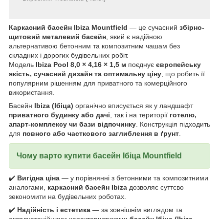
Каркасний басейн Ibiza Mountfield
— це сучасний
збірно-
щитовий металевий басейн
, який є надійною
альтернативою бетонним та композитним чашам без
складних і дорогих будівельних робіт.
Модель
Ibiza Pool 8,0 × 4,16 × 1,5 м
поєднує
європейську
якість, сучасний дизайн та оптимальну ціну
, що робить її
популярним рішенням для приватного та комерційного
використання.
Басейн
Ibiza (Ібіца)
органічно вписується як у ландшафт
приватного будинку або дачі
, так і на території
готелю,
апарт-комплексу чи бази відпочинку
. Конструкція підходить
для
повного або часткового заглиблення в ґрунт
.
Чому варто купити басейн Ібіца
Mountfield
✔️
Вигідна ціна
— у порівнянні з бетонними та композитними
аналогами,
каркасний басейн Ibiza
дозволяє суттєво
зекономити на будівельних роботах.
✔️
Надійність і естетика
— за зовнішнім виглядом та
експлуатаційними характеристиками
басейн Ібіца (Ibiza