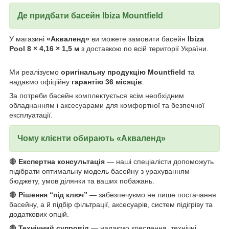
Де придбати басейн
Ibiza Mountfield
У магазині
«Акваленд»
ви можете замовити басейн
Ibiza
Pool 8 × 4,16 × 1,5 м
з доставкою по всій території України.
Ми реалізуємо
оригінальну продукцію Mountfield
та
надаємо офіційну
гарантію 36 місяців
.
За потреби басейн комплектується всім необхідним
обладнанням і аксесуарами для комфортної та безпечної
експлуатації.
Чому клієнти обирають
«Акваленд»
🔴
Експертна консультація
— наші спеціалісти допоможуть
підібрати оптимальну модель басейну з урахуванням
бюджету, умов ділянки та ваших побажань.
🔴
Рішення “під ключ”
— забезпечуємо не лише постачання
басейну, а й підбір фільтрації, аксесуарів, систем підігріву та
додаткових опцій.
🔴
Технічний супровід
— надаємо креслення, технічні