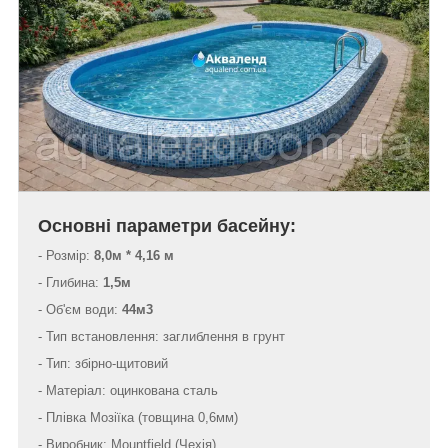
Основні параметри басейну:
- Розмір:
8,0м * 4,16 м
- Глибина:
1,5м
- Об'єм води:
44м3
-
Тип встановлення: заглиблення в грунт
- Тип: збірно-щитовий
- Матеріал: оцинкована сталь
- Плівка Мозіїка (товщина 0,6мм)
- Виробник: Mountfield (Чехія)