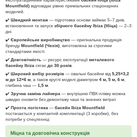
Mountfield)
відповідає рівню преміальних стаціонарних
моделей.
✔️
Швидкий монтаж
— підготовка основи займає 5–7 днів,
встановлення та запуск
збірного басейну Ibiza (Ібіца)
— 2–3
дні.
✔️
Європейське виробництво
— оригінальна продукція
бренду
Mountfield (Чехія)
, виготовлена за строгими
стандартами якості.
✔️
Довговічність
— ресурс експлуатації
металевого
басейну Ibiza
сягає
до 30 років
.
✔️
Широкий вибір розмірів
— овальні басейни від
5,25×3,2
м до 12×6 м
, а також круглі моделі діаметром
4 м, 5 м, 6 м
,
глибина чаш —
1,5 м
.
✔️
Зручна заміна лайнера
— внутрішню ПВХ-плівку можна
швидко оновити без демонтажу чаші та значних витрат.
✔️
Проста логістика
—
басейн Ibiza Mountfield
постачається у компактній комплектації (3 коробки), без
потреби у спецтехніці.
Міцна та довговічна конструкція