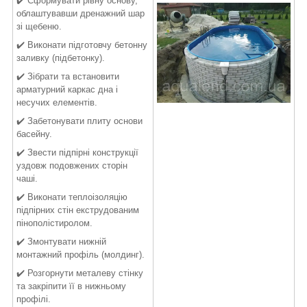
✔️ Сформувати рівну основу,
облаштувавши дренажний шар
зі щебеню.
✔️ Виконати підготовчу бетонну
заливку (підбетонку).
✔️ Зібрати та встановити
арматурний каркас дна і
несучих елементів.
✔️ Забетонувати плиту основи
басейну.
✔️ Звести підпірні конструкції
уздовж подовжених сторін
чаші.
✔️ Виконати теплоізоляцію
підпірних стін екструдованим
пінополістиролом.
✔️ Змонтувати нижній
монтажний профіль (молдинг).
✔️ Розгорнути металеву стінку
та закріпити її в нижньому
профілі.