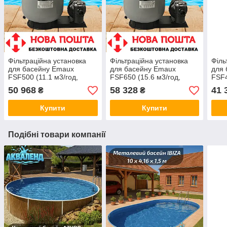
Фільтраційна установка
Фільтраційна установка
Філь
для басейну Emaux
для басейну Emaux
для 
FSF500 (11.1 м3/год,
FSF650 (15.6 м3/год,
FSF4
D535) Фільтр для басейну
D635) Фільтр пісочний
Філь
50 968
58 328
41 
₴
₴
пісочний
Купити
Купити
Подібні товари компанії