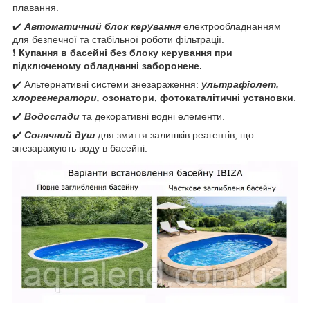
плавання.
✔️
Автоматичний блок керування
електрообладнанням
для безпечної та стабільної роботи фільтрації.
❗
Купання в басейні без блоку керування при
підключеному обладнанні заборонене.
✔️ Альтернативні системи знезараження:
ультрафіолет,
хлоргенератори,
озонатори, фотокаталітичні установки
.
✔️
Водоспади
та декоративні водні елементи.
✔️
Сонячний душ
для змиття залишків реагентів, що
знезаражують воду в басейні.