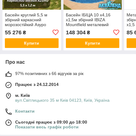
Басейн круглий 5,5 м
Басейн ІБІЦА 10 х4,16
Мет
збірний каркасний
х1,5м збірний IBIZA
збір
морозостійкий Азуро
Mountfield металевий
х1,5
AZURO, Mountfield (Чехія)
чеський швидкозбірний
чесь
55 276
148 304
85 
₴
₴
403DL без обладнання
стаціонарний каркасний
стац
стальний заглиблений
карк
Купити
Купити
Про нас
97% позитивних з 66 відгуків за рік
Працює з 24.12.2014
м. Київ
вул.Світлицького 35 м Киів 04123, Київ, Україна
Контакти
Сьогодні працює з 09:00 до 18:00
Показати весь графік роботи