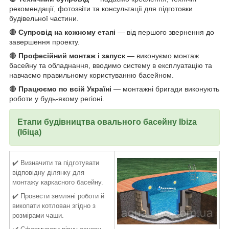
рекомендації, фотозвіти та консультації для підготовки
будівельної частини.
🔴
Супровід на кожному етапі
— від першого звернення до
завершення проекту.
🔴
Професійний монтаж і запуск
— виконуємо монтаж
басейну та обладнання, вводимо систему в експлуатацію та
навчаємо правильному користуванню басейном.
🔴
Працюємо по всій Україні
— монтажні бригади виконують
роботи у будь-якому регіоні.
Етапи будівництва овального басейну
Ibiza
(Ібіца)
✔️ Визначити та підготувати
відповідну ділянку для
монтажу каркасного басейну.
✔️ Провести земляні роботи й
викопати котлован згідно з
розмірами чаши.