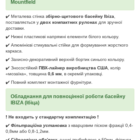
Mountfield
✔️ Металева стінка
збірно-щитового басейну Ibiza
,
поставляється у
двох компактних рулонах
для зручної
доставки.
✔️ Нижні пластикові напрямні елементи білого кольору.
✔️ Алюмінієві стикувальні стійки для формування жорсткого
каркаса.
✔️ Захисно-декоративний верхній бортик синього кольору.
✔️ Зносостійкий
ПВХ-лайнер виробництва США
, колір
«мозаїка», товщина
0,6 мм
, в окремій упаковці.
✔️ Повний комплект монтажної фурнітури.
Обладнання для повноцінної роботи басейну
IBIZA (Ібіца)
❗
Не входить у стандартну комплектацію
❗
✔️
Фільтраційна установка
з кварцовим піском фракції 0,4-
0,8мм або 0,8-1,2мм.
✔️
Гідравлічна обв’язка
: гнучкі трубифлекс д.50мм, фітинги