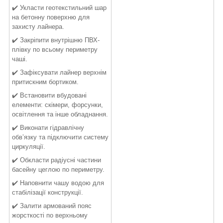
✔️ Укласти геотекстильний шар
на бетонну поверхню для
захисту лайнера.
✔️ Закріпити внутрішню ПВХ-
плівку по всьому периметру
чаші.
✔️ Зафіксувати лайнер верхнім
притискним бортиком.
✔️ Встановити вбудовані
елементи: скімери, форсунки,
освітлення та інше обладнання.
✔️ Виконати гідравлічну
обв’язку та підключити систему
циркуляції.
✔️ Обкласти радіусні частини
басейну цеглою по периметру.
✔️ Наповнити чашу водою для
стабілізації конструкції.
✔️ Залити армований пояс
жорсткості по верхньому