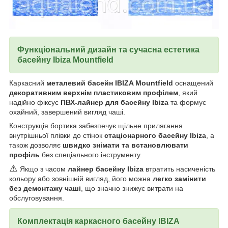
Функціональний дизайн та сучасна естетика
басейну
Ibiza Mountfield
Каркасний
металевий басейн IBIZA Mountfield
оснащений
декоративним верхнім пластиковим профілем
, який
надійно фіксує
ПВХ-лайнер для басейну Ibiza
та формує
охайний, завершений вигляд чаші.
Конструкція бортика забезпечує щільне прилягання
внутрішньої плівки до стінок
стаціонарного басейну Ibiza
, а
також дозволяє
швидко знімати та встановлювати
профіль
без спеціального інструменту.
⚠️
Якщо з часом
лайнер басейну Ibiza
втратить насиченість
кольору або зовнішній вигляд, його можна
легко замінити
без демонтажу чаші
, що значно знижує витрати на
обслуговування.
Комплектація каркасного басейну
IBIZA