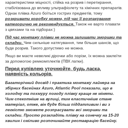
характеристики міцності, стійка на розрив і перетирання,
стабілізована до впливу ультрафіолету та хімічних препаратів.
Однак плівка Azuro боїться гострих предметів, тому
розкривати коробку ножем, під час її розпакування
категорично не рекомендується.
Також не варто плавати
з цвяхами та на підборах:)
Під час монтажу плівки не можна залишати зморшки та
складки.
Чим сильніше натягування, тим більше шансів, що
буде розрив. Такого допустимо не можна.
Якщо ви маєте невеликі дірочки або порізи, їх можна заклеїти
за допомогою ремкомплектів (ПВХ латки).
Перед купівлею уточнюйте, будь ласка,
наявність кольорів.
Багаторічний досвід і практика монтажу лайнера на
збірних басейнах Azuro, Atlantic Pool показали, що в
холодну та похмуру погоду плівку краще не міняти.
Чим спекотніше на вулиці, тим еластичніше стане
матеріал, отже, він буде більш піддатливим і ви з
легкістю зможете розпрасувати всі зморшки та
складки. Просто розкладіть плівку на сонечку на 15-20
хвилин і сміливо розпочинайте реставрацію басейну.