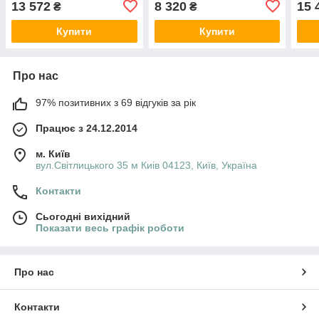
13 572
8 320
15 
₴
₴
Azuro, Atlantic Pools,
Azuro
Bestwey
змін
Купити
Купити
Про нас
97% позитивних з 69 відгуків за рік
Працює з 24.12.2014
м. Київ
вул.Світлицького 35 м Киів 04123, Київ, Україна
Контакти
Сьогодні вихідний
Показати весь графік роботи
Про нас
Контакти