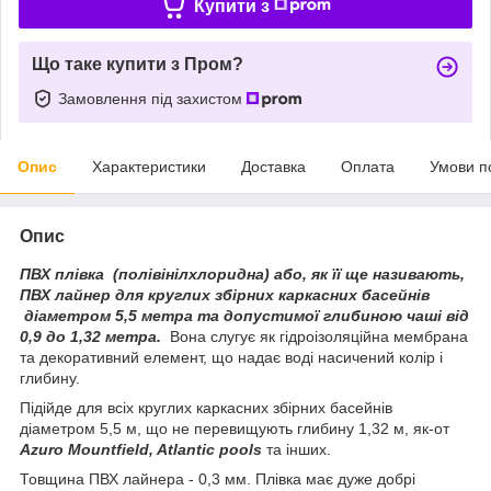
Купити з
Що таке купити з Пром?
Замовлення під захистом
Опис
Характеристики
Доставка
Оплата
Умови п
Опис
ПВХ плівка (полівінілхлоридна) або, як її ще називають,
ПВХ лайнер для круглих збірних каркасних басейнів
діаметром 5,5 метра та допустимої глибиною чаші від
0,9 до 1,32 метра.
Вона слугує як гідроізоляційна мембрана
та декоративний елемент, що надає воді насичений колір і
глибину.
Підійде для всіх круглих каркасних збірних басейнів
діаметром 5,5 м, що не перевищують глибину 1,32 м, як-от
Azuro Mountfield, Atlantic pools
та інших.
Товщина ПВХ лайнера - 0,3 мм. Плівка має дуже добрі