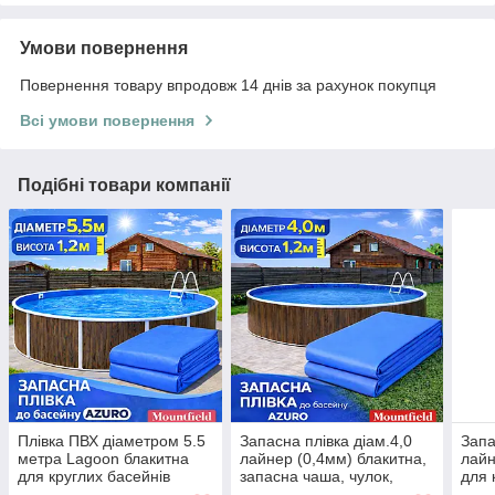
Умови повернення
Повернення товару впродовж 14 днів за рахунок покупця
Всі умови повернення
Подібні товари компанії
Плівка ПВХ діаметром 5.5
Запасна плівка діам.4,0
Запа
метра Lagoon блакитна
лайнер (0,4мм) блакитна,
лайн
для круглих басейнів
запасна чаша, чулок,
для 
Azuro, Atlantic Pools
вкладиш для басейнів
моро