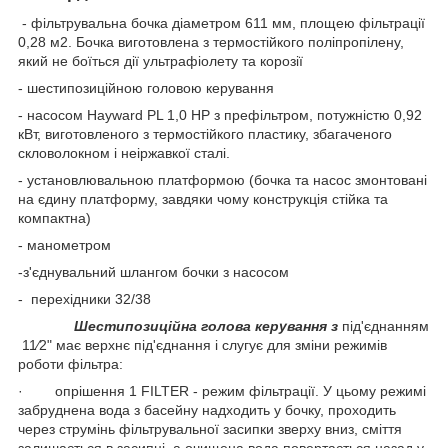
- фільтрувальна бочка діаметром 611 мм, площею фільтрації
0,28 м2. Бочка виготовлена з термостійкого поліпропілену,
який не боїться дії ультрафіолету та корозії
- шестипозиційною головою керування
- насосом Hayward PL 1,0 HP з префільтром, потужністю 0,92
кВт, виготовленого з термостійкого пластику, збагаченого
скловолокном і неіржавкої сталі.
- установлювальною платформою (бочка та насос змонтовані
на єдину платформу, завдяки чому конструкція стійка та
компактна)
- манометром
-з'єднувальний шлангом бочки з насосом
- перехідники 32/38
Шестипозиційна голова керування з
під'єднанням
11⁄2" має верхнє під'єднання і слугує для зміни режимів
роботи фільтра:
· опрішення 1 FILTER - режим фільтрації. У цьому режимі
забруднена вода з басейну надходить у бочку, проходить
через струмінь фільтрувальної засипки зверху вниз, сміття
залишається в засипці, а очищена вода повертається назад у