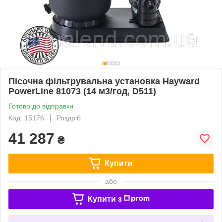
Пісочна фільтрувальна установка Hayward
PowerLine 81073 (14 м3/год, D511)
Готово до відправки
Код: 15176
Роздріб
41 287
₴
Купити
або
Купити з