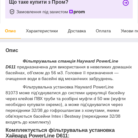
Що таке купити з Пром?
Замовлення під захистом
Опис
Характеристики
Доставка
Оплата
Умови п
Опис
Фільтрувальна станція Hayward PowerLine
D611
предназначена для використання в невеликих домашніх
басейнах, об'ємом до 56 м3. Головне її призначення —
очищення води в басейні від механічних забруднень.
Фільтрувальна установка Hayward PowerLine
81073 може під'єднуватися до системи циркуляції басейну
через клейові ПВХ труби та розбірні муфти d 50 мм (муфти
необхідно купувати окремо), а може під'єднуватися через
перехідники 32/38 до гофрошлангам з хомутами, якими
обв'язуються басейни Intex і Bestway (перехідники 32/38
входять до комплекту)
Комплектується фільтрувальна установка
Хайвард PowerLine D611: