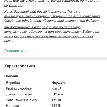
Наші фахівці бачили фільтрувальні установки не тільки на
картинці:).
У нас багаторічний досвід і практика. Тому ми
вміємо правильно підбирати, збирати та встановлювати
басейнове обладнання під конкретні завдання та бюджет.
Ми допоможемо з вибором,лимаємо детальну
консультацію, обвчимо, як цим користуватися. Будемо на
зв'язку впродовж усього гарантійного періоду та після
нього.
Приховати
Характеристики
Основні
Виробник
Hayward
Країна виробник
Китай
Діаметр фільтра
611 мм
Завантаження піску
150 кг
Напруга
220 В