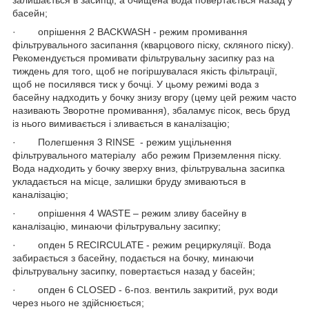
басейн;
· опрішення 2 BACKWASH - режим промивання
фільтрувального засипання (кварцового піску, скляного піску).
Рекомендується промивати фільтрувальну засипку раз на
тиждень для того, щоб не погіршувалася якість фільтрації,
щоб не посилявся тиск у бочці. У цьому режимі вода з
басейну надходить у бочку знизу вгору (цему цей режим часто
називають Зворотне промивання), збаламує пісок, весь бруд
із нього вимивається і зливається в каналізацію;
· Полегшення 3 RINSE - режим ущільнення
фільтрувального матеріалу або режим Приземлення піску.
Вода надходить у бочку зверху вниз, фільтрувальна засипка
укладається на місце, залишки бруду змиваються в
каналізацію;
· опрішення 4 WASTE – режим зливу басейну в
каналізацію, минаючи фільтрувальну засипку;
· опден 5 RECIRCULATE - режим рециркуляції. Вода
забирається з басейну, подається на бочку, минаючи
фільтрувальну засипку, повертається назад у басейн;
· опден 6 CLOSED - 6-поз. вентиль закритий, рух води
через нього не здійснюється;