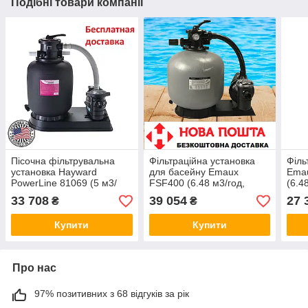
Подібні товари компанії
Пісочна фільтрувальна
Фільтраційна установка
Філь
установка Hayward
для басейну Emaux
Ema
PowerLine 81069 (5 м3/
FSF400 (6.48 м3/год,
(6.4
год, D368)
D400) Фільтр пісочний
бас
33 708
39 054
27 
₴
₴
Купити
Купити
Про нас
97% позитивних з 68 відгуків за рік