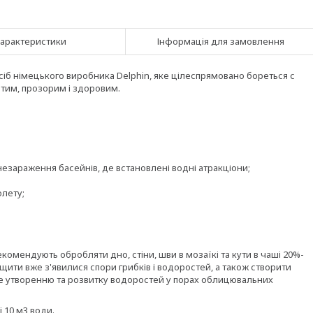
арактеристики
Інформація для замовлення
б німецького виробника Delphin, яке цілеспрямовано бореться с
тим, прозорим і здоровим.
знезараження басейнів, де встановлені водні атракціони;
олету;
комендують обробляти дно, стіни, шви в мозаїкі та кути в чаші 20%-
ити вже з'явилися спори грибків і водоростей, а також створити
ме утворенню та розвитку водоростей у порах облицювальних
 10 м3 води.