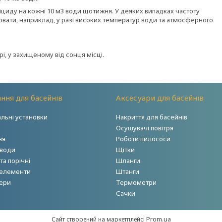
циду на кожні 10 м3 води щотижня. У деяких випадках частоту
ювати, наприклад, у разі високих температур води та атмосферного
.
рі, у захищеному від сонця місці.
ння для басейнів
Аксесуари для басейнів
альні установки
Накриття для басейнів
Осушувачі повітря
ня
Роботи пилососи
 води
Щітки
а порічні
Шланги
 елементи
Штанги
ери
Термометри
Сачки
Prom.ua
Сайт створений на маркетплейсі