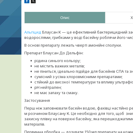
Опис
Х
Альгіцид
Блаусан К — це ефективний бактерицидний засі
водорослями, грибками у воді басейну роблячи його чис
В основі препарату лежать чверті амонійні сполуки.
Препарат Блаусан До Дельфін:
рідина синього кольору;
не містить важких металів;
не піниться, ідеально підійде для басейнів СПА та 
сумісний з усіма хлоровмісними препаратами;
стійкий до високої температури та впливу ультрафі
рН нейтрален;
не має запаху та смаку.
Застосування
Перш ніж заповнювати басейн водою, фахівці настійно ре
м розчином Блаусану К. Це необхідно для того, щоб знищ
захисну плівку на поверхні басейну, яка перешкоджати
матеріалів.
Первинна обробка — дозувати 150 мл препарату на кожні