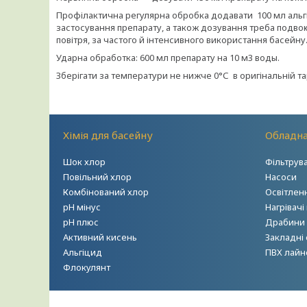
Профілактична регулярна обробка додавати 100 мл альгі
застосування препарату, а також дозування треба подво
повітря, за частого й інтенсивного використання басейну
Ударна обработка: 600 мл препарату на 10 м3 воды.
Зберігати за температури не нижче 0°С в оригінальній та
Хімія для басейну
Обладна
Шок хлор
Фільтрув
Повільний хлор
Насоси
Комбінований хлор
Освітлен
рН мінус
Нагрівачі
рН плюс
Драбини т
Активний кисень
Закладні
Альгіцид
ПВХ лайн
Флокулянт