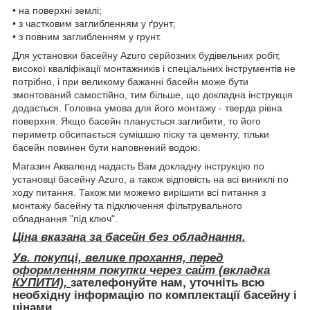
• на поверхні землі;
• з частковим заглибленням у ґрунт;
• з повним заглибленням у грунт.
Для установки басейну Azuro серйозних будівельних робіт,
високої кваліфікації монтажників і спеціальних інструментів не
потрібно, і при великому бажанні басейн може бути
змонтований самостійно, тим більше, що докладна інструкція
додається. Головна умова для його монтажу - тверда рівна
поверхня. Якщо басейн планується заглибити, то його
периметр обсипається сумішшю піску та цементу, тільки
басейн повинен бути наповнений водою.
Магазин Акваленд надасть Вам докладну інструкцію по
установці басейну Azuro, а також відповість на всі виниклі по
ходу питання. Також ми можемо вирішити всі питання з
монтажу басейну та підключення фільтрувального
обладнання "під ключ".
Ціна вказана за басейн без обладнання.
Ув. покупці, велике прохання, перед
оформленням покупки через сайт (вкладка
КУПИТИ),
зателефонуйте нам, уточніть всю
необхідну інформацію по комплектації басейну і
цінами.