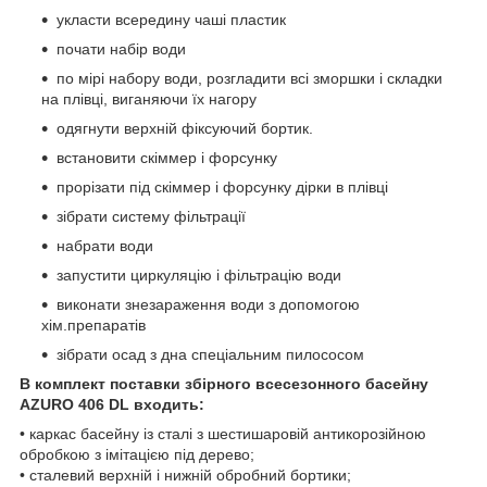
укласти всередину чаші пластик
почати набір води
по мірі набору води, розгладити всі зморшки і складки
на плівці, виганяючи їх нагору
одягнути верхній фіксуючий бортик.
встановити скіммер і форсунку
прорізати під скіммер і форсунку дірки в плівці
зібрати систему фільтрації
набрати води
запустити циркуляцію і фільтрацію води
виконати знезараження води з допомогою
хім.препаратів
зібрати осад з дна спеціальним пилососом
В комплект поставки збірного всесезонного басейну
AZURO 406 DL входить:
• каркас басейну із сталі з шестишаровій антикорозійною
обробкою з імітацією під дерево;
• сталевий верхній і нижній обробний бортики;