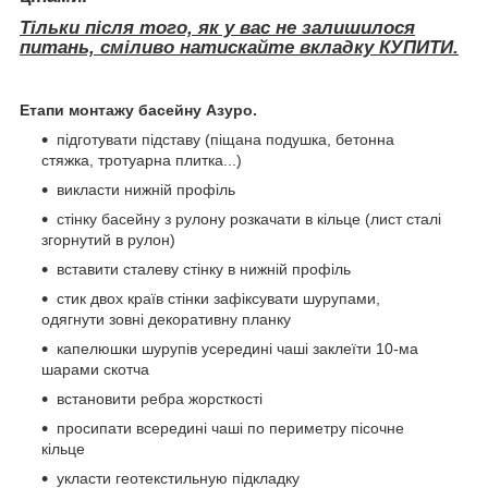
Тільки після того, як у вас не залишилося
питань, сміливо натискайте вкладку КУПИТИ.
Етапи монтажу басейну Азуро.
підготувати підставу (піщана подушка, бетонна
стяжка, тротуарна плитка...)
викласти нижній профіль
стінку басейну з рулону розкачати в кільце (лист сталі
згорнутий в рулон)
вставити сталеву стінку в нижній профіль
стик двох країв стінки зафіксувати шурупами,
одягнути зовні декоративну планку
капелюшки шурупів усередині чаші заклеїти 10-ма
шарами скотча
встановити ребра жорсткості
просипати всередині чаші по периметру пісочне
кільце
укласти геотекстильную підкладку