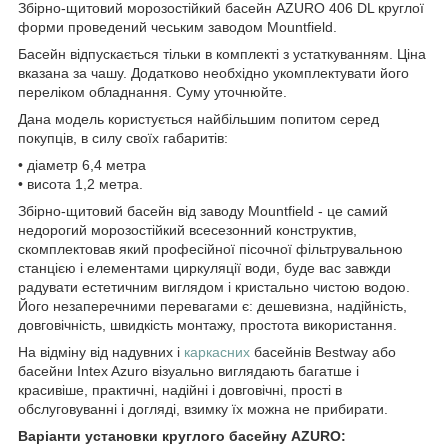
Збірно-щитовий морозостійкий басейн AZURO 406 DL круглої
форми проведений чеським заводом Mountfield.
Басейн відпускається тільки в комплекті з устаткуванням. Ціна
вказана за чашу. Додатково необхідно укомплектувати його
переліком обладнання. Суму уточнюйте.
Дана модель користується найбільшим попитом серед
покупців, в силу своїх габаритів:
• діаметр 6,4 метра
• висота 1,2 метра.
Збірно-щитовий басейн від заводу Mountfield - це самий
недорогий морозостійкий всесезонний конструктив,
скомплектовав який професійної пісочної фільтрувальною
станцією і елементами циркуляції води, буде вас завжди
радувати естетичним виглядом і кристально чистою водою.
Його незаперечними перевагами є: дешевизна, надійність,
довговічність, швидкість монтажу, простота використання.
На відміну від надувних і
каркасних
басейнів Bestway або
басейни Intex Azuro візуально виглядають багатше і
красивіше, практичні, надійні і довговічні, прості в
обслуговуванні і догляді, взимку їх можна не прибирати.
Варіанти установки круглого басейну AZURO: