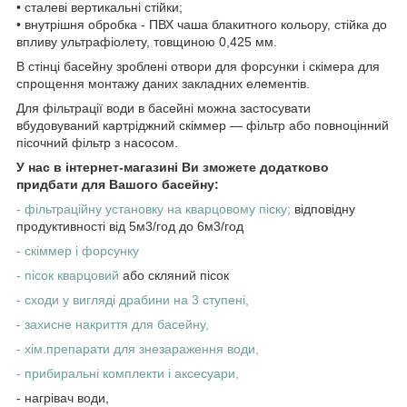
• сталеві вертикальні стійки;
• внутрішня обробка - ПВХ чаша блакитного кольору, стійка до
впливу ультрафіолету, товщиною 0,425 мм.
В стінці басейну зроблені отвори для форсунки і скімера для
спрощення монтажу даних закладних елементів.
Для фільтрації води в басейні можна застосувати
вбудовуваний картріджний скіммер ― фільтр або повноцінний
пісочний фільтр з насосом.
У нас в інтернет-магазині Ви зможете додатково
придбати для Вашого басейну:
- фільтраційну установку на кварцовому піску;
відповідну
продуктивності від 5м3/год до 6м3/год
- скіммер і форсунку
- пісок кварцовий
або скляний пісок
- сходи у вигляді драбини на 3 ступені,
- захисне накриття для басейну,
- хім.препарати для знезараження води,
- прибиральні комплекти і аксесуари,
- нагрівач води,