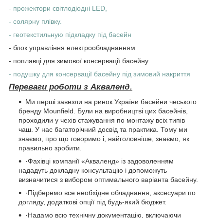
- прожектори світлодіодні LED,
- солярну плівку.
- геотекстильную підкладку під басейн
- блок управління електрообладнанням
- поплавці для зимової консервації басейну
- подушку для консервації басейну під зимовий накриття
Переваги роботи з Акваленд.
Ми перші завезли на ринок України басейни чеського
бренду Mounfield. Були на виробництві цих басейнів,
проходили у чехів стажування по монтажу всіх типів
чаш. У нас багаторічний досвід та практика. Тому ми
знаємо, про що говоримо і, найголовніше, знаємо, як
правильно зробити.
·Фахівці компанії «Акваленд» із задоволенням
нададуть докладну консультацію і допоможуть
визначитися з вибором оптимального варіанта басейну.
·Підберемо все необхідне обладнання, аксесуари по
догляду, додаткові опції під будь-який бюджет.
·Надамо всю технічну документацію, включаючи