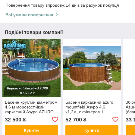
Повернення товару впродовж 14 днів за рахунок покупця
Всі умови повернення
Подібні товари компанії
Басейн круглий діаметром
Басейн каркасний azuro
Збір
4,6 м морозостійкий
mountfield Азуро 4,6
Azur
каркасний Азуро AZURO
х1,2м, c фільтром і
(бла
Mountfield Чехія 402DL без
сходами
моро
32 500
52 700
33 
₴
₴
обладнання
Купити
Купити