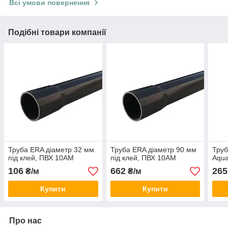
Всі умови повернення
Подібні товари компанії
Труба ERA діаметр 32 мм
Труба ERA діаметр 90 мм
Труб
під клей, ПВХ 10АМ
під клей, ПВХ 10АМ
Aqua
106
662
265
₴/м
₴/м
Купити
Купити
Про нас