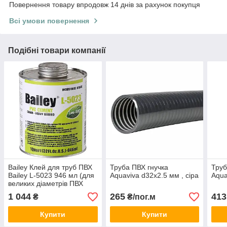
Повернення товару впродовж 14 днів за рахунок покупця
Всі умови повернення
Подібні товари компанії
Bailey Клей для труб ПВХ
Труба ПВХ гнучка
Труб
Bailey L-5023 946 мл (для
Aquaviva d32x2.5 мм , сіра
Aqua
великих діаметрів ПВХ
труб)
1 044
265
413
₴
₴/пог.м
Купити
Купити