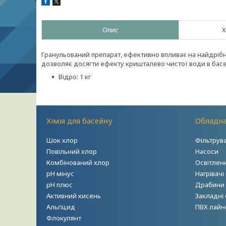
Опис
Х
Гранульований препарат, ефективно впливає на найдріб
дозволяє досягти ефекту кришталево чистої води в басе
Відро: 1 кг
Хімія для басейну
Обладна
Шок хлор
Фільтрув
Повільний хлор
Насоси
Комбінований хлор
Освітлен
рН мінус
Нагрівачі
рН плюс
Драбини т
Активний кисень
Закладні
Альгіцид
ПВХ лайн
Флокулянт