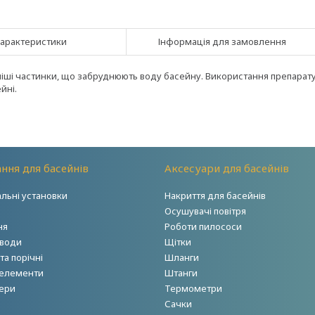
арактеристики
Інформація для замовлення
ніші частинки, що забруднюють воду басейну. Використання препарат
йні.
ння для басейнів
Аксесуари для басейнів
альні установки
Накриття для басейнів
Осушувачі повітря
ня
Роботи пилососи
 води
Щітки
а порічні
Шланги
 елементи
Штанги
ери
Термометри
Сачки