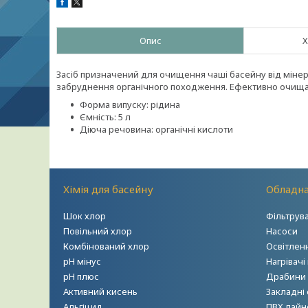
Опис
Х
Засіб призначений для очищення чаші басейну від мінера
забруднення органічного походження. Ефективно очищає
Форма випуску: рідина
Ємність: 5 л
Діюча речовина: органічні кислоти
Хімія для басейну
Обладна
Шок хлор
Фільтрув
Повільний хлор
Насоси
Комбінований хлор
Освітлен
рН мінус
Нагрівачі
рН плюс
Драбини т
Активний кисень
Закладні
Альгіцид
ПВХ лайн