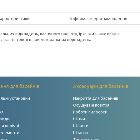
арактеристики
Інформація для замовлення
льних відкладень, вапняного нальоту, іржі, мильних опадів,
 навіть товсті шари мінеральних відкладень.
ння для басейнів
Аксесуари для басейнів
альні установки
Накриття для басейнів
Осушувачі повітря
ня
Роботи пилососи
 води
Щітки
а порічні
Шланги
 елементи
Штанги
ери
Термометри