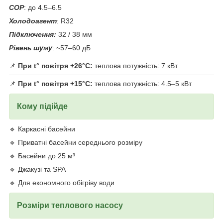
COP
: до 4.5–6.5
Холодоагент
: R32
Підключення:
32 / 38 мм
Рівень шуму
: ~57–60 дБ
📌
При t° повітря +26°C:
теплова потужність: 7 кВт
📌
При t° повітря +15°C:
теплова потужність: 4.5–5 кВт
Кому підійде
🔹 Каркасні басейни
🔹 Приватні басейни середнього розміру
🔹 Басейни до 25 м³
🔹 Джакузі та SPA
🔹 Для економного обігріву води
Розміри теплового насосу