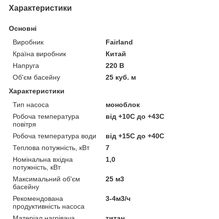
Характеристики
Основні
Виробник
Fairland
Країна виробник
Китай
Напруга
220 В
Об'єм басейну
25 куб. м
Характеристики
Тип насоса
моноблок
Робоча температура
від +10С до +43С
повітря
Робоча температура води
від +15С до +40С
Теплова потужність, кВт
7
Номінальна вхідна
1,0
потужність, кВт
Максимальний об'єм
25 м3
басейну
Рекомендована
3-4м3/ч
продуктивність насоса
Матеріал нагрівача
титан