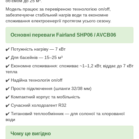
об’ємом до 25 м³.
Модель працює за перевіреною технологією on/off,
забезпечуючи стабільний нагрів води та економне
споживання електроенергії протягом усього сезону.
Основні переваги Fairland SHP06 / AVCB06
✔️ Потужність нагріву — 7 кВт
✔️ Для басейнів — 15–25 м³
✔️ Економне споживання: споживає ~1–1,2 кВт, віддає до 7 кВт
тепла
✔️ Надійна технологія on/off
✔️ Просте підключення (шланги 32/38 мм)
✔️ Компактний корпус та мобільність
✔️ Сучасний холодоагент R32
✔️ Титановий теплообмінник — для солоної та хлорованої
води
Чому це вигідно