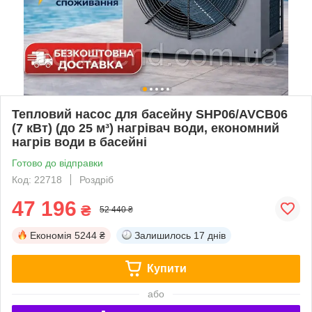
Тепловий насос для басейну SHP06/AVCB06
(7 кВт) (до 25 м³) нагрівач води, економний
нагрів води в басейні
Готово до відправки
Код: 22718
Роздріб
47 196
₴
52 440 ₴
Економія
5244 ₴
Залишилось
17 днів
Купити
або