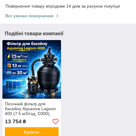
Повернення товару впродовж 14 днів за рахунок покупця
Всі умови повернення
Подібні товари компанії
Пісочний фільтр для
басейну Aquaviva Lagoon
400 (7.5 м3/год, D300),
фільтраційна система для
13 754
₴
каркасного басейну
Купити