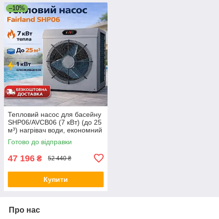
–10%
Тепловий насос для басейну
SHP06/AVCB06 (7 кВт) (до 25
м³) нагрівач води, економний
нагрів води в басейні
Готово до відправки
47 196
₴
52 440 ₴
Купити
Про нас