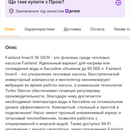
Що таке купити з Пром?
Замовлення під захистом
Опис
Характеристики
Доставка
Оплата
Умови п
Опис
Fairland InverX 36 IXCR - это флагман среди тепловых
насосов Fairland. Идеальный вариант для нагрева или
охлаждения воды в бассейне объемом до 60 000 л. Fairland
InverX - это ультратихие тепловые насосы. Бесступенчатый
инверторный компрессор и вентилятор минимизируют
вибрации во время работы насоса, а уникальная технология
Turbo Silence обеспечивает плавную регулировку
производительности, благодаря чему достигается
необходимая температура воды в бассейне на оптимальном
уровне эффективности. Компактный, стильный и простой в
подключении! Насос имеет прочный алюминиевый корпус и
титановый теплообменник, позволяя работать с
хлорированной и морской водой. Также доступно Wi-Fi
управление с вашего смартфона, через приложение Fairland