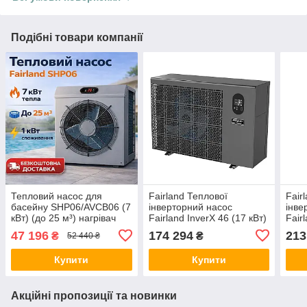
Подібні товари компанії
Тепловий насос для
Fairland Теплової
Fair
басейну SHP06/AVCB06 (7
інверторний насос
інве
кВт) (до 25 м³) нагрівач
Fairland InverX 46 (17 кВт)
Fair
води, економний нагрів
кВт)
47 196
174 294
213
₴
₴
52 440 ₴
води в басейні
Купити
Купити
Акційні пропозиції та новинки