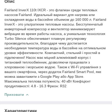
Опис
Fairland InverX 110t IXCR - это флагман среди тепловых
насосов Fairland. Идеальный вариант для нагрева или
охлаждения воды в бассейне объемом до 160 000 л. Fairland
InverX - это ультратихие тепловые насосы. Бесступенчатый
инверторный компрессор и вентилятор минимизируют
вибрации во время работы насоса, а уникальная технология
Turbo Silence обеспечивает плавную регулировку
производительности, благодаря чему достигается
необходимая температура воды в бассейне на оптимальном
уровне эффективности. Компактний, стильний і простий в
підключенні! Насос має міцний алюмінієвий корпус і
титановий теплообмінник, дозволяючи працювати з
хлорованою і морською водою. Також є Wi-Fi управління з
вашого смартфона, через додаток Fairland Smart Pool, яке
можна завантажити з Google Play або App Store.
Максимальна теплова потужність: 40 кВт Коефіцієнт
продуктивності: 4.8 - 16.3 Фреон: R32
Приховати
Характеристики