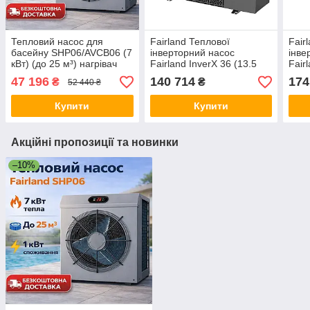
Тепловий насос для
Fairland Теплової
Fair
басейну SHP06/AVCB06 (7
інверторний насос
інве
кВт) (до 25 м³) нагрівач
Fairland InverX 36 (13.5
Fair
води, економний нагрів
кВт)
47 196
140 714
174
₴
₴
52 440 ₴
води в басейні
Купити
Купити
Акційні пропозиції та новинки
–10%