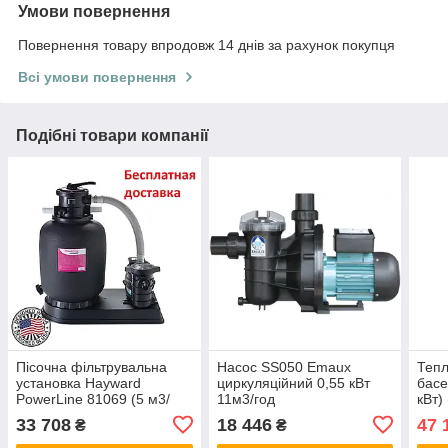
Умови повернення
Повернення товару впродовж 14 днів за рахунок покупця
Всі умови повернення
Подібні товари компанії
Пісочна фільтрувальна
Насос SS050 Emaux
Тепл
установка Hayward
циркуляційний 0,55 кВт
басе
PowerLine 81069 (5 м3/
11м3/год
кВт)
год, D368)
води
33 708
18 446
47 
₴
₴
води