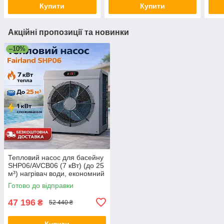
Купити
Купити
Акційні пропозиції та новинки
–10%
Тепловий насос для басейну
SHP06/AVCB06 (7 кВт) (до 25
м³) нагрівач води, економний
нагрів води в басейні
Готово до відправки
47 196
₴
52 440 ₴
Купити