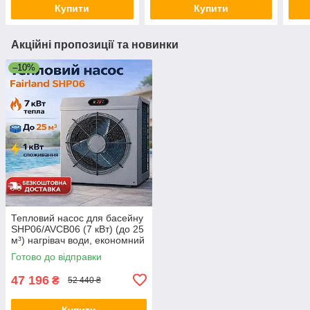
Купити
Купити
Акційні пропозиції та новинки
–10%
Тепловий насос для басейну
SHP06/AVCB06 (7 кВт) (до 25
м³) нагрівач води, економний
нагрів води в басейні
Готово до відправки
47 196
₴
52 440 ₴
Купити