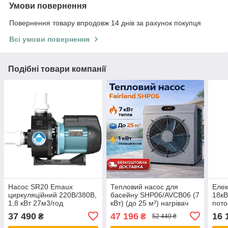
Умови повернення
Повернення товару впродовж 14 днів за рахунок покупця
Всі умови повернення
Подібні товари компанії
Насос SR20 Emaux
Тепловий насос для
Елек
циркуляційний 220В/380В,
басейну SHP06/AVCB06 (7
18кВ
1,8 кВт 27м3/год
кВт) (до 25 м³) нагрівач
пото
води, економний нагрів
корп
37 490
47 196
16 
₴
₴
52 440 ₴
води в басейні