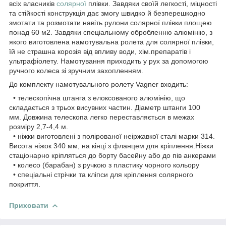
всіх власників
солярної
плівки. Завдяки своїй легкості, міцності
та стійкості конструкція дає змогу швидко й безперешкодно
змотати та розмотати навіть рулони солярної плівки площею
понад 60 м2. Завдяки спеціальному обробленню алюмінію, з
якого виготовлена намотувальна ролета для солярної плівки,
їй не страшна корозія від впливу води, хім.препаратів і
ультрафіолету. Намотування приходить у рух за допомогою
ручного колеса зі зручним захопленням.
До комплекту намотувального ролету Vagner входить:
• телескопічна штанга з елоксованого алюмінію, що
складається з трьох висувних частин. Діаметр штанги 100
мм. Довжина телескопа легко переставляється в межах
розміру 2,7-4,4 м.
• ніжки виготовлені з полірованої неіржавкої сталі марки 314.
Висота ніжок 340 мм, на кінці з фланцем для кріплення.Ніжки
стаціонарно кріпляться до борту басейну або до пів анкерами
• колесо (барабан) з ручкою з пластику чорного кольору
• спеціальні стрічки та кліпси для кріплення солярного
покриття.
Приховати