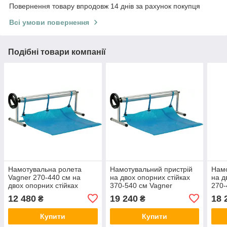
Повернення товару впродовж 14 днів за рахунок покупця
Всі умови повернення
Подібні товари компанії
Намотувальна ролета
Намотувальний пристрій
Намо
Vagner 270-440 см на
на двох опорних стійках
на д
двох опорних стійках
370-540 см Vagner
270-
12 480
19 240
18 
₴
₴
Купити
Купити