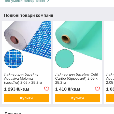
Всі умови повернення
Подібні товари компанії
Лайнер для басейну
Лайнер для басейну Cefil
Лайн
Aquaviva Moloma
Caribe (бірюзовий) 2.05 х
Aqua
(мозаїка) 2.05 х 25.2 м
25.2 м
2.05
1 293
1 410
1 0
₴/кв.м
₴/кв.м
Купити
Купити
Про нас