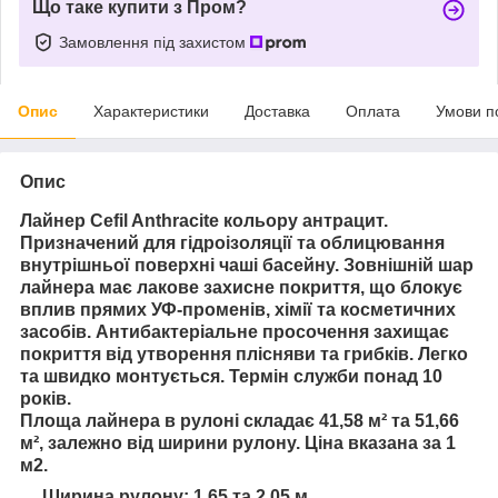
Що таке купити з Пром?
Замовлення під захистом
Опис
Характеристики
Доставка
Оплата
Умови п
Опис
Лайнер Cefil Anthracite кольору антрацит.
Призначений для гідроізоляції та облицювання
внутрішньої поверхні чаші басейну. Зовнішній шар
лайнера має лакове захисне покриття, що блокує
вплив прямих УФ-променів, хімії та косметичних
засобів. Антибактеріальне просочення захищає
покриття від утворення плісняви та грибків. Легко
та швидко монтується. Термін служби понад 10
років.
Площа лайнера в рулоні складає 41,58 м² та 51,66
м², залежно від ширини рулону. Ціна вказана за 1
м2.
Ширина рулону: 1,65 та 2,05 м