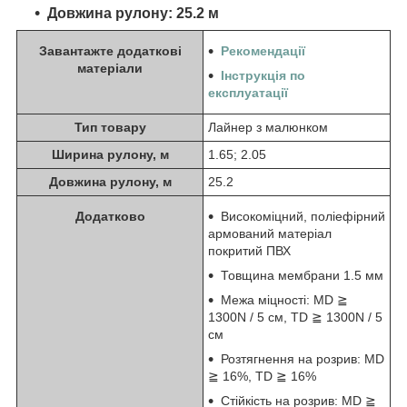
Довжина рулону: 25.2 м
Завантажте додаткові
Рекомендації
матеріали
Інструкція по
експлуатації
Тип товару
Лайнер з малюнком
Ширина рулону, м
1.65; 2.05
Довжина рулону, м
25.2
Додатково
Високоміцний, поліефірний
армований матеріал
покритий ПВХ
Товщина мембрани 1.5 мм
Межа міцності: MD ≧
1300N / 5 см, TD ≧ 1300N / 5
см
Розтягнення на розрив: MD
≧ 16%, TD ≧ 16%
Стійкість на розрив: MD ≧