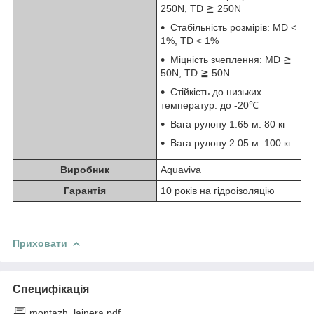
250N, TD ≧ 250N
Стабільність розмірів: MD <
1%, TD < 1%
Міцність зчеплення: MD ≧
50N, TD ≧ 50N
Стійкість до низьких
температур: до -20℃
Вага рулону 1.65 м: 80 кг
Вага рулону 2.05 м: 100 кг
Виробник
Aquaviva
Гарантія
10 років на гідроізоляцію
Приховати
Специфікація
montazh_lajnera.pdf