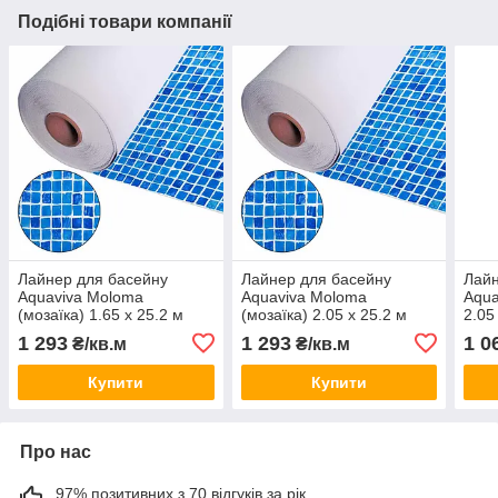
Подібні товари компанії
Лайнер для басейну
Лайнер для басейну
Лайн
Aquaviva Moloma
Aquaviva Moloma
Aqua
(мозаїка) 1.65 x 25.2 м
(мозаїка) 2.05 х 25.2 м
2.05
1 293
1 293
1 0
₴/кв.м
₴/кв.м
Купити
Купити
Про нас
97% позитивних з 70 відгуків за рік