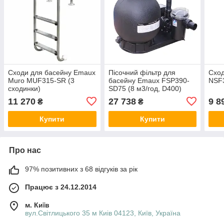
Сходи для басейну Emaux
Пісочний фільтр для
Сход
Muro MUF315-SR (3
басейну Emaux FSP390-
NSF3
сходинки)
SD75 (8 м3/год, D400)
11 270
27 738
9 8
₴
₴
Купити
Купити
Про нас
97% позитивних з 68 відгуків за рік
Працює з 24.12.2014
м. Київ
вул.Світлицького 35 м Киів 04123, Київ, Україна