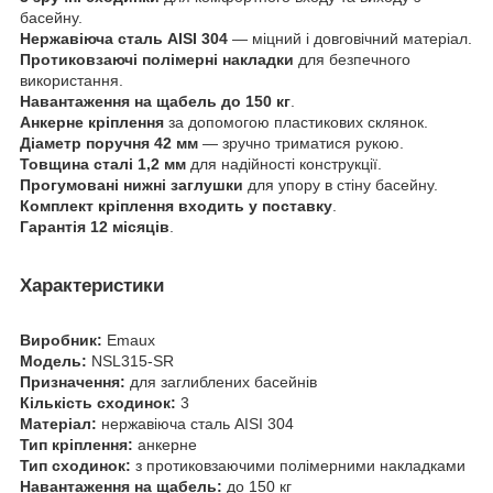
басейну.
Нержавіюча сталь AISI 304
— міцний і довговічний матеріал.
Протиковзаючі полімерні накладки
для безпечного
використання.
Навантаження на щабель до 150 кг
.
Анкерне кріплення
за допомогою пластикових склянок.
Діаметр поручня 42 мм
— зручно триматися рукою.
Товщина сталі 1,2 мм
для надійності конструкції.
Прогумовані нижні заглушки
для упору в стіну басейну.
Комплект кріплення входить у поставку
.
Гарантія 12 місяців
.
Характеристики
Виробник:
Emaux
Модель:
NSL315-SR
Призначення:
для заглиблених басейнів
Кількість сходинок:
3
Матеріал:
нержавіюча сталь AISI 304
Тип кріплення:
анкерне
Тип сходинок:
з протиковзаючими полімерними накладками
Навантаження на щабель:
до 150 кг