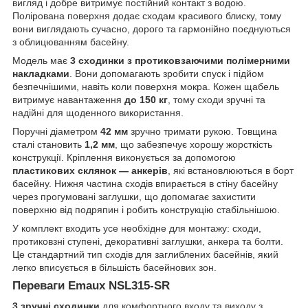
вигляд і добре витримує постійний контакт з водою.
Полірована поверхня додає сходам красивого блиску, тому
вони виглядають сучасно, дорого та гармонійно поєднуються
з облицюванням басейну.
Модель має
3 сходинки з протиковзаючими полімерними
накладками
. Вони допомагають зробити спуск і підйом
безпечнішими, навіть коли поверхня мокра. Кожен щабель
витримує навантаження
до 150 кг
, тому сходи зручні та
надійні для щоденного використання.
Поручні діаметром
42 мм
зручно тримати рукою. Товщина
сталі становить
1,2 мм
, що забезпечує хорошу жорсткість
конструкції. Кріплення виконується за допомогою
пластикових склянок — анкерів
, які встановлюються в борт
басейну. Нижня частина сходів впирається в стіну басейну
через прогумовані заглушки, що допомагає захистити
поверхню від подряпин і робить конструкцію стабільнішою.
У комплект входить усе необхідне для монтажу: сходи,
протиковзні ступені, декоративні заглушки, анкера та болти.
Це стандартний тип сходів для заглиблених басейнів, який
легко вписується в більшість басейнових зон.
Переваги Emaux NSL315-SR
3 зручні сходинки
для комфортного входу та виходу з