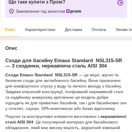
Що таке купити з Пром?
Замовлення під захистом
Опис
Характеристики
Доставка
Оплата
Умови п
Опис
Сходи для басейну Emaux Standard NSL315-SR
— 3 сходинки, нержавіюча сталь AISI 304
Сходи Emaux Standard NSL315-SR
— це міцні, зручні та
безпечні сходи для заглибленого басейну. Вони призначені
для комфортного спуску у воду та легкого виходу з басейну.
Завдяки класичній конструкції, полірованій нержавіючій сталі
та надійному анкерному кріпленню ця модель добре
підходить як для приватних басейнів, так і для басейнових зон
у готелях, саунах, SPA-комплексах або базах відпочинку.
Поручні та конструктивні елементи виготовлені з
нержавіючої
сталі AISI 304
. Це популярний матеріал для басейнового
обладнання, який має високу міцність, акуратний зовнішній