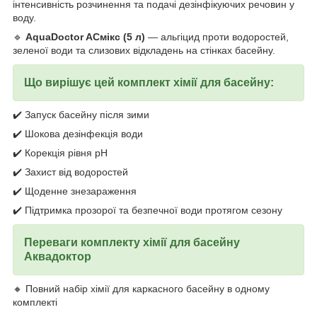
інтенсивність розчинення та подачі дезінфікуючих речовин у
воду.
🔹
AquaDoctor ACмікс (5 л)
— альгіцид проти водоростей,
зеленої води та слизових відкладень на стінках басейну.
Що вирішує цей комплект хімії для басейну:
✔️ Запуск басейну після зими
✔️ Шокова дезінфекція води
✔️ Корекція рівня pH
✔️ Захист від водоростей
✔️ Щоденне знезараження
✔️ Підтримка прозорої та безпечної води протягом сезону
Переваги комплекту хімії для басейну
Аквадоктор
🔸 Повний набір хімії для каркасного басейну в одному
комплекті