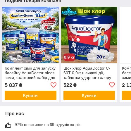
Подібні товари компанії
Комплект хімії для запуску
Шок хлор AquaDoctor C-
Комп
басейну AquaDoctor після
60Т 0,9кг швидкої дії,
басе
зими, стартовий набір для
таблетки ударного хлору
зими
очищення та дезінфекції
20г, хімія для басейну
очищ
5 837
522
2 1
₴
₴
води, хімія Аквадоктор
Аквадоктор
води
Купити
Купити
Про нас
97% позитивних з 69 відгуків за рік