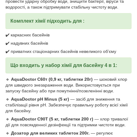
провести ударну обробку води, знищити бактерії, віруси та
водорості, а також підтримувати стабільну чистоту води.
Комплект хімії підходить для :
✔️ каркасних басейнів
✔️ надувних басейнів
✔️ приватних стаціонарних басейнів невеликого об’єму
Що входить у набор хімії для басейну 4 в 1:
🔹
AquaDoctor C60т (0,9 кг, таблетки 20г)
— шоковий хлор
для швидкого знезараження води. Використовується при
запуску басейну або при помутнінні/позеленінні води.
🔹
AquaDoctor pH Minus (5 кг)
— засіб для зниження та
стабілізації рівня pH. Забезпечує правильну роботу всієї хімії
для басейну.
🔹
AquaDoctor C90T (5 кг, таблетки 200 г)
— хлор тривалої
дії для повсякденної дезінфекції та підтримки чистоти води.
🔹
Дозатор для великих таблеток 200г.
— регулює