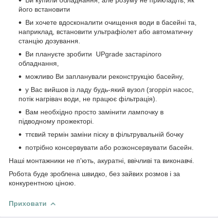
його встановити
Ви хочете вдосконалити очищення води в басейні та,
наприклад, встановити ультрафіолет або автоматичну
станцію дозування.
Ви плануєте зробити
UPgrade застарілого
обладнання,
можливо Ви запланували реконструкцію басейну,
у Вас вийшов із ладу будь-який вузол (згорріл насос,
потік нагрівач води, не працює фільтрація).
Вам необхідно просто замінити лампочку в
підводному прожекторі.
ттєвий термін заміни піску в фільтрувальній бочку
потрібно консервувати або розконсервувати басейн.
Наші монтажники не п'ють, акуратні, ввічливі та виконавчі.
Робота буде зроблена швидко, без зайвих розмов і за
конкурентною ціною.
Приховати