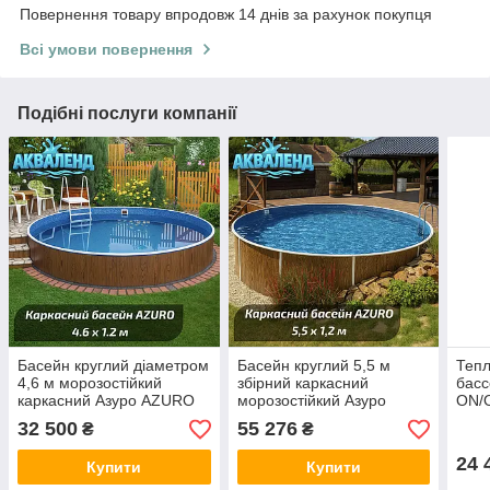
Повернення товару впродовж 14 днів за рахунок покупця
Всі умови повернення
Подібні послуги компанії
Басейн круглий діаметром
Басейн круглий 5,5 м
Тепл
4,6 м морозостійкий
збірний каркасний
басс
каркасний Азуро AZURO
морозостійкий Азуро
ON/O
Mountfield Чехія 402DL без
AZURO, Mountfield (Чехія)
32 500
55 276
₴
₴
обладнання
403DL без обладнання
24 
Купити
Купити