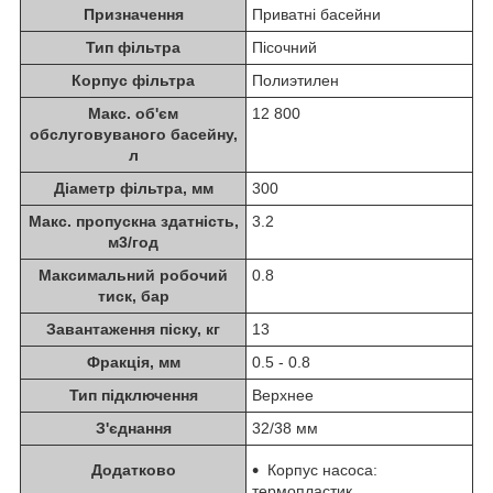
Призначення
Приватні басейни
Тип фільтра
Пісочний
Корпус фільтра
Полиэтилен
Макс. об'єм
12 800
обслуговуваного басейну,
л
Діаметр фільтра, мм
300
Макс. пропускна здатність,
3.2
м3/год
Максимальний робочий
0.8
тиск, бар
Завантаження піску, кг
13
Фракція, мм
0.5 - 0.8
Тип підключення
Верхнее
З'єднання
32/38 мм
Додатково
Корпус насоса:
термопластик