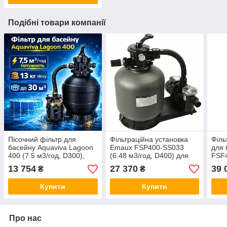
Подібні товари компанії
Пісочний фільтр для
Фільтраційна установка
Філь
басейну Aquaviva Lagoon
Emaux FSP400-SS033
для 
400 (7.5 м3/год, D300),
(6.48 м3/год, D400) для
FSF4
фільтраційна система для
басейну
D400
13 754
27 370
39 
₴
₴
каркасного басейну
Купити
Купити
Про нас