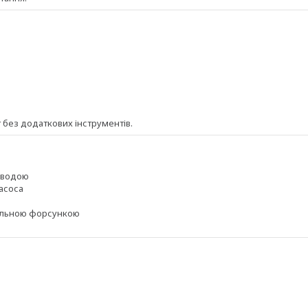
 без додаткових інструментів.
я водою
насоса
вальною форсункою