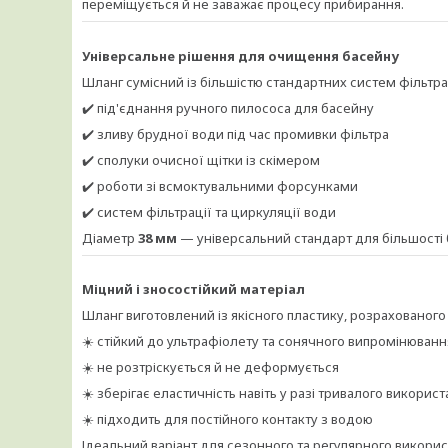
переміщується й не заважає процесу прибирання.
Універсальне рішення для очищення басейну
Шланг сумісний із більшістю стандартних систем фільтра
✔️ під'єднання ручного пилососа для басейну
✔️ зливу брудної води під час промивки фільтра
✔️ сполуки очисної щітки із скімером
✔️ роботи зі всмоктувальними форсунками
✔️ систем фільтрації та циркуляції води
Діаметр
38 мм
— універсальний стандарт для більшості
Міцний і зносостійкий матеріал
Шланг виготовлений із якісного пластику, розрахованого
☀️ стійкий до ультрафіолету та сонячного випромінюванн
☀️ не розтріскується й не деформується
☀️ зберігає еластичність навіть у разі тривалого викорис
☀️ підходить для постійного контакту з водою
Ідеальний варіант для сезонного та регулярного викорис