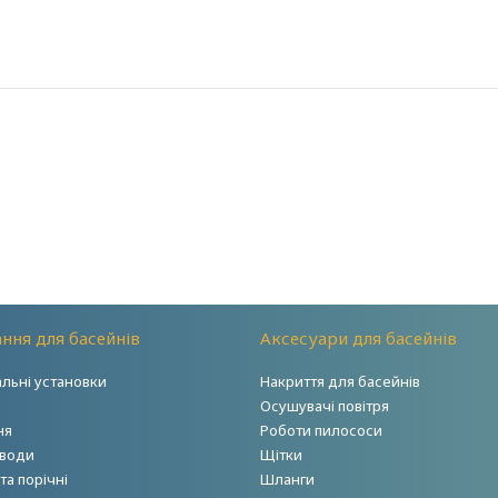
ння для басейнів
Аксесуари для басейнів
альні установки
Накриття для басейнів
Осушувачі повітря
ня
Роботи пилососи
 води
Щітки
а порічні
Шланги