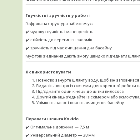
Гнучкість і зручність у роботі
Гофрована структура забезпечує:
✔️ чудову гнучкість і маневреність
✔️ стійкість до перегинів і заломів
✔️ зручність під час очищення дна басейну
Муфтові з'єднання дають змогу швидко під'єднати шланг
Як використовувати
Повністю занурте шланг у воду, щоб він заповнивс
Видаліть повітря із системи для коректної роботи 
Під'єднайте один кінець до щітки пилососа
Другий кінець з'єднайте із скімером або всмокту
Увімкніть насос і почніть очищення басейну
Переваги шланга Kokido
✔️ Оптимальна довжина — 7,5 м
✔️ Універсальний діаметр — 38 мм