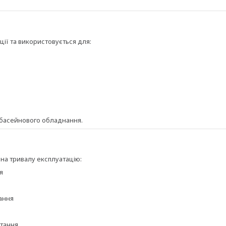
ції та використовується для:
 басейнового обладнання.
 на тривалу експлуатацію:
я
тання
тання.