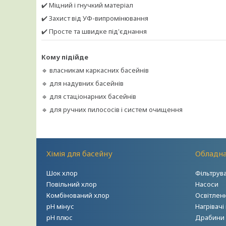
✔️ Міцний і гнучкий матеріал
✔️ Захист від УФ-випромінювання
✔️ Просте та швидке під'єднання
Кому підійде
🔹 власникам каркасних басейнів
🔹 для надувних басейнів
🔹 для стаціонарних басейнів
🔹 для ручних пилососів і систем очищення
Хімія для басейну
Обладна
Шок хлор
Фільтрув
Повільний хлор
Насоси
Комбінований хлор
Освітлен
рН мінус
Нагрівачі
рН плюс
Драбини т