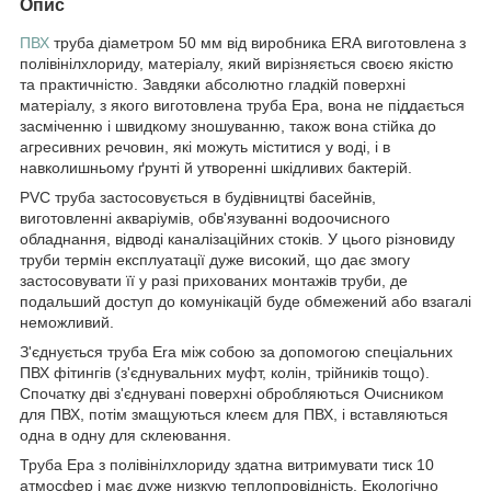
Опис
ПВХ
труба діаметром 50 мм від виробника ERA виготовлена з
полівінілхлориду, матеріалу, який вирізняється своєю якістю
та практичністю. Завдяки абсолютно гладкій поверхні
матеріалу, з якого виготовлена труба Ера, вона не піддається
засміченню і швидкому зношуванню, також вона стійка до
агресивних речовин, які можуть міститися у воді, і в
навколишньому ґрунті й утворенні шкідливих бактерій.
PVC труба застосовується в будівництві басейнів,
виготовленні акваріумів, обв'язуванні водоочисного
обладнання, відводі каналізаційних стоків. У цього різновиду
труби термін експлуатації дуже високий, що дає змогу
застосовувати її у разі прихованих монтажів труби, де
подальший доступ до комунікацій буде обмежений або взагалі
неможливий.
З'єднується труба Era між собою за допомогою спеціальних
ПВХ фітингів (з'єднувальних муфт, колін, трійників тощо).
Спочатку дві з'єднувані поверхні обробляються Очисником
для ПВХ, потім змащуються клеєм для ПВХ, і вставляються
одна в одну для склеювання.
Труба Ера з полівінілхлориду здатна витримувати тиск 10
атмосфер і має дуже низкую теплопровідність. Екологічно