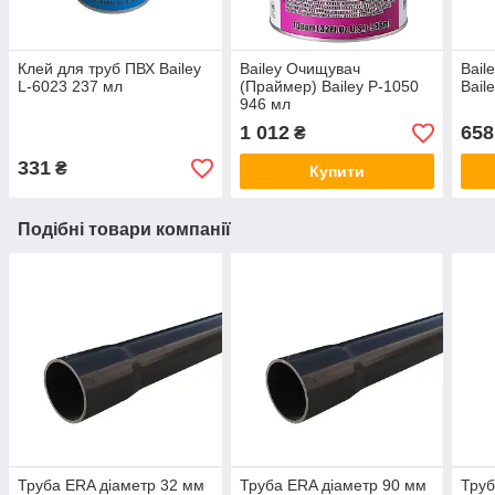
Клей для труб ПВХ Bailey
Bailey Очищувач
Bail
L-6023 237 мл
(Праймер) Bailey P-1050
Bail
946 мл
1 012
658
₴
331
₴
Купити
Подібні товари компанії
Труба ERA діаметр 32 мм
Труба ERA діаметр 90 мм
Труб