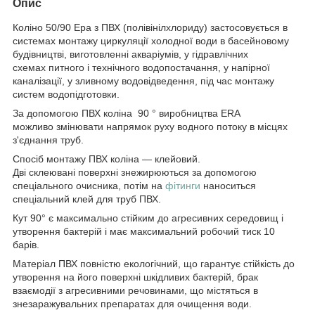
Опис
Коліно 50/90 Ера з ПВХ (полівінілхлориду) застосовується в
системах монтажу циркуляції холодної води в басейновому
будівництві, виготовленні акваріумів, у гідравлічних
схемах питного і технічного водопостачання, у напірної
каналізації, у зливному водовідведення, під час монтажу
систем водопідготовки.
За допомогою ПВХ коліна 90 ° виробництва ERA
можливо змінювати напрямок руху водного потоку в місцях
з'єднання труб.
Спосіб монтажу ПВХ коліна — клейовий.
Дві склеювані поверхні знежирюються за допомогою
спеціального очисника, потім на
фітинги
наноситься
спеціальний клей для труб ПВХ.
Кут 90° є максимально стійким до агресивних середовищ і
утворення бактерій і має максимальний робочий тиск 10
барів.
Матеріал ПВХ повністю екологічний, що гарантує стійкість до
утворення на його поверхні шкідливих бактерій, брак
взаємодії з агресивними речовинами, що містяться в
знезаражувальних препаратах для очищення води.