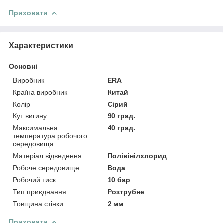
Приховати
Характеристики
Основні
Виробник
ERA
Країна виробник
Китай
Колір
Сірий
Кут вигину
90 град.
Максимальна
40 град.
температура робочого
середовища
Матеріал відведення
Полівінілхлорид
Робоче середовище
Вода
Робочий тиск
10 бар
Тип приєднання
Розтрубне
Товщина стінки
2 мм
Приховати