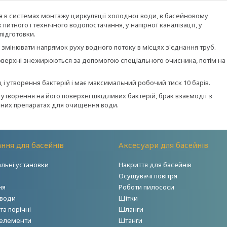
ься в системах монтажу циркуляції холодної води, в басейновому
 питного і технічного водопостачання, у напірної каналізації, у
підготовки.
мінювати напрямок руху водного потоку в місцях з'єднання труб.
оверхні знежирюються за допомогою спеціального очисника, потім на
і утворення бактерій і має максимальний робочий тиск 10 барів.
о утворення на його поверхні шкідливих бактерій, брак взаємодії з
ьних препаратах для очищення води.
ння для басейнів
Аксесуари для басейнів
альні установки
Накриття для басейнів
Осушувачі повітря
ня
Роботи пилососи
 води
Щітки
а порічні
Шланги
 елементи
Штанги