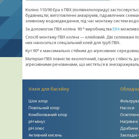
Коліно 110/90 Ера з ПВХ (полівінілхлориду) застосовуєт
будівництві, виготовленні акваріумів, гідравлічних схемах
зливному водовідведення, під час монтажу систем водо
За допомогою ПВХ коліна 90 ° виробництва
ERA
можливо з
Спосіб монтажу ПВХ коліна — клейовий. Дві склеювані п
них наноситься спеціальний клей для труб ПВХ.
Кут 90° є максимально стійким до агресивних середовищ 
Матеріал ПВХ повністю екологічний, гарантує стійкість д
агресивними речовинами, що містяться в знезаражувал
Хімія для басейну
Обладна
Шок хлор
Фільтрув
Повільний хлор
Насоси
Комбінований хлор
Освітлен
рН мінус
Нагрівачі
рН плюс
Драбини т
Активний кисень
Закладні