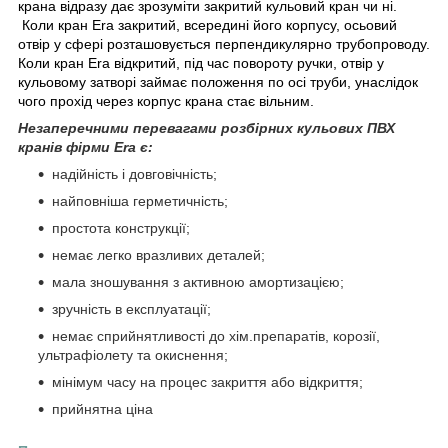
крана відразу дає зрозуміти закритий кульовий кран чи ні.
Коли кран Era закритий, всередині його корпусу, осьовий
отвір у сфері розташовується перпендикулярно трубопроводу
.
Коли кран Era відкритий
, під час повороту ручки, отвір у
кульовому затворі займає положення по осі труби, унаслідок
чого прохід через корпус крана стає вільним.
Незаперечними перевагами розбірних кульових ПВХ
кранів фірми Era є:
надійність і довговічність;
найповніша герметичність;
простота конструкції;
немає легко вразливих деталей;
мала зношування з активною амортизацією;
зручність в експлуатації;
немає сприйнятливості до хім.препаратів, корозії,
ультрафіолету та окиснення;
мінімум часу на процес закриття або відкриття;
прийнятна ціна