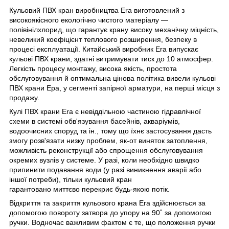
Кульовий ПВХ кран виробництва Era виготовлений з
високоякісного
екологічно чистого матеріалу —
полівінілхлорид, що гарантує крану високу механічну міцність,
невеликий коефіцієнт теплового розширення, безпеку в
процесі експлуатації. Китайський виробник Era випускає
кульові ПВХ крани, здатні витримувати тиск до 10 атмосфер.
Легкість процесу монтажу, висока якість, простота
обслуговування й оптимальна цінова політика вивели кульові
ПВХ крани Ера, у сегменті запірної арматури, на перші місця з
продажу.
Кулі ПВХ крани Era є невіддільною частиною гідравлічної
схеми в системі обв'язування басейнів, акваріумів,
водоочисних споруд та ін., тому що їхнє застосування дасть
змогу розв'язати низку проблем, як-от виняток затоплення,
можливість реконструкції або спрощення обслуговування
окремих вузлів у системе. У разі, коли необхідно швидко
припинити подавання води (у разі виникнення аварії або
іншої потреби), тільки кульовий кран
гарантовано миттєво перекриє будь-якою потік.
Відкриття та закриття кульового крана Era здійснюється за
допомогою повороту затвора до упору
на 90˚
за допомогою
ручки. Водночас важливим фактом є те, що положення ручки