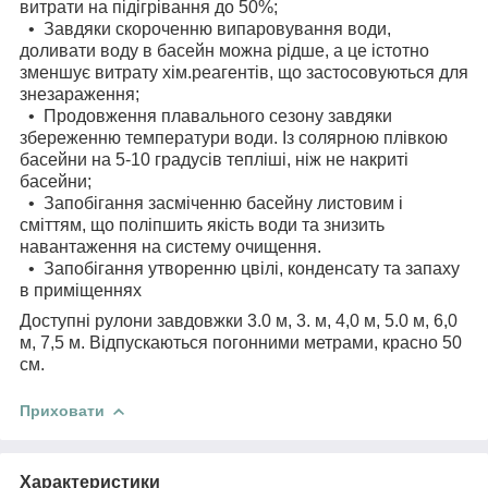
витрати на підігрівання до 50%;
• Завдяки скороченню випаровування води,
доливати воду в басейн можна рідше, а це істотно
зменшує витрату хім.реагентів, що застосовуються для
знезараження;
• Продовження плавального сезону завдяки
збереженню температури води. Із солярною плівкою
басейни на 5-10 градусів тепліші, ніж не накриті
басейни;
• Запобігання засміченню басейну листовим і
сміттям, що поліпшить якість води та знизить
навантаження на систему очищення.
• Запобігання утворенню цвілі, конденсату та запаху
в приміщеннях
Доступні рулони завдовжки 3.0 м, 3. м, 4,0 м, 5.0 м, 6,0
м, 7,5 м. Відпускаються погонними метрами, красно 50
см.
Приховати
Характеристики