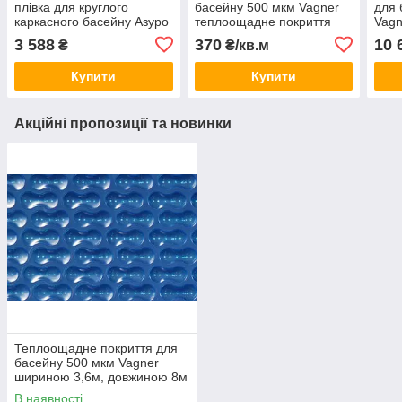
плівка для круглого
басейну 500 мкм Vagner
для 
каркасного басейну Азуро
теплоощадне покриття
Vagn
д.4,6м, теплоощадна
для басейну
дов
3 588
370
10 
₴
₴/кв.м
Купити
Купити
Акційні пропозиції та новинки
Теплоощадне покриття для
басейну 500 мкм Vagner
шириною 3,6м, довжиною 8м
В наявності