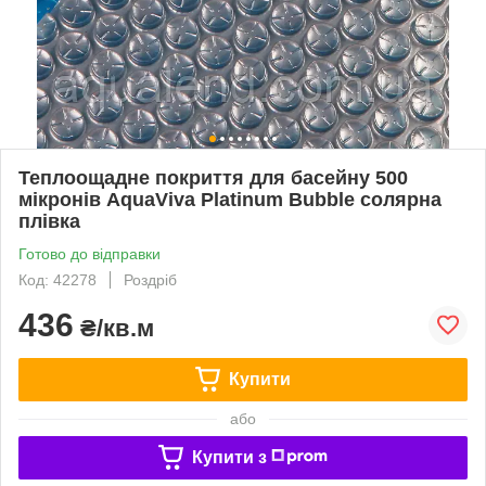
Теплоощадне покриття для басейну 500
мікронів AquaViva Platinum Bubble солярна
плівка
Готово до відправки
Код: 42278
Роздріб
436
₴/кв.м
Купити
або
Купити з