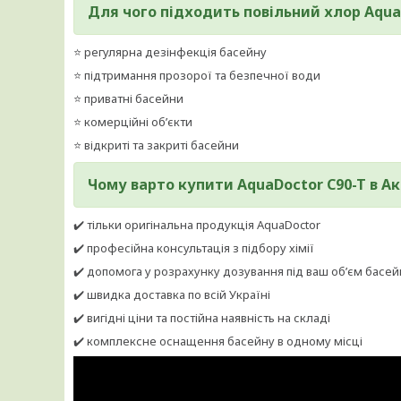
Для чого підходить повільний хлор Aqua
⭐ регулярна дезінфекція басейну
⭐ підтримання прозорої та безпечної води
⭐ приватні басейни
⭐ комерційні об’єкти
⭐ відкриті та закриті басейни
Чому варто купити AquaDoctor C90-T в А
✔️ тільки оригінальна продукція AquaDoctor
✔️ професійна консультація з підбору хімії
✔️ допомога у розрахунку дозування під ваш об’єм басей
✔️ швидка доставка по всій Україні
✔️ вигідні ціни та постійна наявність на складі
✔️ комплексне оснащення басейну в одному місці