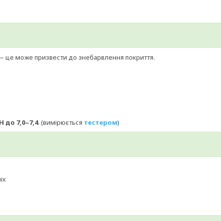
— це може призвести до знебарвлення покриття.
H до 7,0–7,4
. (вимірюється
тестером
)
іх