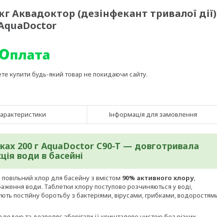
кг Аквадоктор (дезінфекант тривалої дії)
 AquaDoctor
ете купити будь-який товар не покидаючи сайту.
арактеристики
Інформація для замовлення
ках 200 г AquaDoctor C90-T — довготривала
ція води в басейні
й повільний хлор для басейну з вмістом
90% активного хлору
,
аження води. Таблетки хлору поступово розчиняються у воді,
ють постійну боротьбу з бактеріями, вірусами, грибками, водоростям
 водою та дозволяє зберігати її кришталево чистою без різких