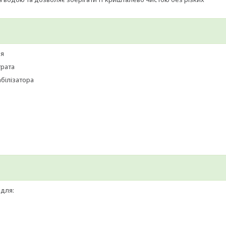
ія
трата
білізатора
 для: