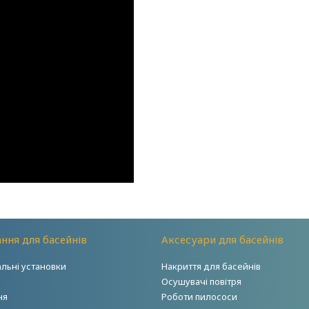
ння для басейнів
Аксесуари для басейнів
альні установки
Накриття для басейнів
Осушувачі повітря
ня
Роботи пилососи