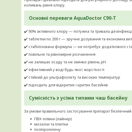
коливань рівня хлору.
Основні переваги AquaDoctor C90-T
✔️ 90% активного хлору — потужна та тривала дезінфекц
✔️ таблетки по 200 г — зручне дозування та економна ви
✔️ стабілізована формула — не потребує додаткового ста
✔️ повільне та рівномірне розчинення
✔️ не залишає осаду та не змінює рівень pH
✔️ ефективний у воді будь-якої жорсткості
✔️ стійкий до ультрафіолету та високих температур
✔️ підходить для відкритих і критих басейнів
Сумісність з усіма типами чаш басейну
За умови правильного застосування препарат безпечний
ПВХ-плівки (лайнер)
мозаїки та плитки
поліпропілену