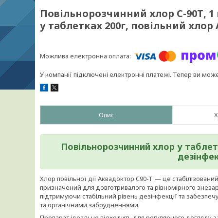
Повільнорозчинний хлор C-90Т, 1 
у таблетках 200г, повільний хлор
У компанії підключені електронні платежі. Тепер ви мож
Опис
Х
Повільнорозчинний хлор у таблет
дезінфек
Хлор повільної дії Аквадоктор C90-T — це стабілізовани
призначений для довготривалого та рівномірного знезар
підтримуючи стабільний рівень дезінфекції та забезпечу
та органічними забрудненнями.
Препарат ідеально підходить для регулярного догляду за