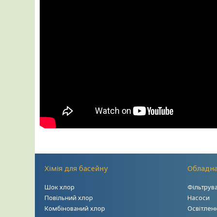
Хімія для басейну
Обладна
Шок хлор
Фільтрув
Повільний хлор
Насоси
Комбінований хлор
Освітлен