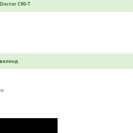
Doctor C90-T
кваленд
ну