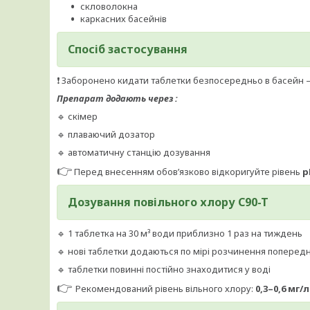
скловолокна
каркасних басейнів
Спосіб застосування
❗ Заборонено кидати таблетки безпосередньо в басейн 
Препарат додають через :
🔹 скімер
🔹 плаваючий дозатор
🔹 автоматичну станцію дозування
👉
Перед внесенням обов’язково відкоригуйте рівень
p
Дозування повільного хлору C90-T
🔹 1 таблетка на 30 м³ води приблизно 1 раз на тиждень
🔹 нові таблетки додаються по мірі розчинення попередн
🔹 таблетки повинні постійно знаходитися у воді
👉
Рекомендований рівень вільного хлору:
0,3–0,6 мг/л