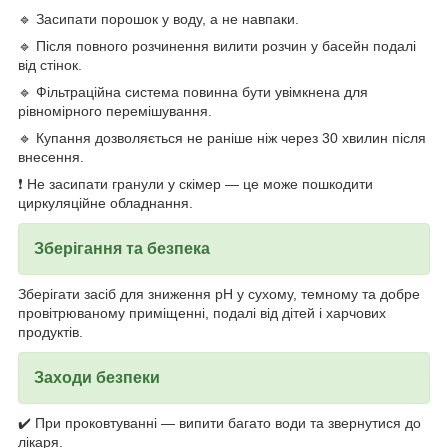
🔹 Засипати порошок у воду, а не навпаки.
🔹 Після повного розчинення вилити розчин у басейн подалі
від стінок.
🔹 Фільтраційна система повинна бути увімкнена для
рівномірного перемішування.
🔹 Купання дозволяється не раніше ніж через 30 хвилин після
внесення.
❗ Не засипати гранули у скімер — це може пошкодити
циркуляційне обладнання.
Зберігання та безпека
Зберігати засіб для зниження pH у сухому, темному та добре
провітрюваному приміщенні, подалі від дітей і харчових
продуктів.
Заходи безпеки
✔️ При проковтуванні — випити багато води та звернутися до
лікаря.