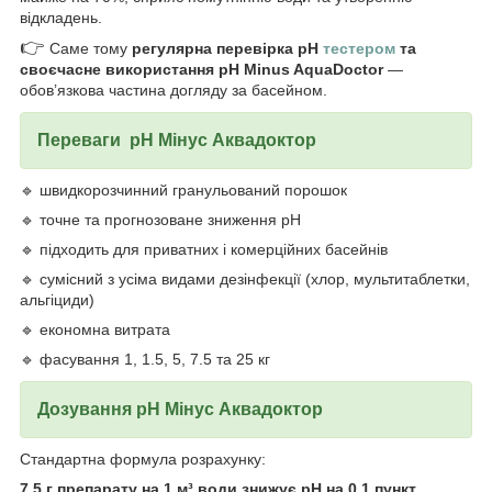
відкладень.
👉
Саме тому
регулярна перевірка pH
тестером
та
своєчасне використання pH Minus AquaDoctor
—
обов’язкова частина догляду за басейном.
Переваги pH Мінус Аквадоктор
🔹 швидкорозчинний гранульований порошок
🔹 точне та прогнозоване зниження pH
🔹 підходить для приватних і комерційних басейнів
🔹 сумісний з усіма видами дезінфекції (хлор, мультитаблетки,
альгіциди)
🔹 економна витрата
🔹 фасування 1, 1.5, 5, 7.5 та 25 кг
Дозування pH Мінус
Аквадоктор
Стандартна формула розрахунку:
7,5 г препарату на 1 м³ води знижує pH на 0,1 пункт.