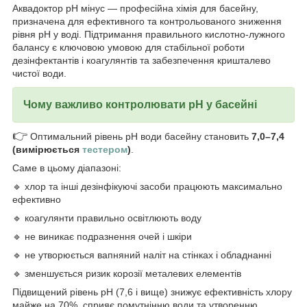
Аквадоктор pH мінус — професійна хімія для басейну,
призначена для ефективного та контрольованого зниження
рівня pH у воді. Підтримання правильного кислотно-лужного
балансу є ключовою умовою для стабільної роботи
дезінфектантів і коагулянтів та забезпечення кришталево
чистої води.
Чому важливо контролювати pH у басейні
👉
Оптимальний рівень pH води басейну становить
7,0–7,4
(вимірюється
тестером
)
.
Саме в цьому діапазоні:
🔹 хлор та інші дезінфікуючі засоби працюють максимально
ефективно
🔹 коагулянти правильно освітлюють воду
🔹 не виникає подразнення очей і шкіри
🔹 не утворюється вапняний наліт на стінках і обладнанні
🔹 зменшується ризик корозії металевих елементів
Підвищений рівень pH (7,6 і вище) знижує ефективність хлору
майже на 70%, сприяє помутнінню води та утворенню