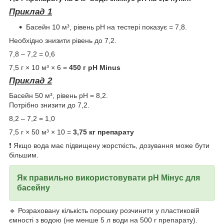
Приклад 1
Басейн 10 м³, рівень pH на тестері показує = 7,8.
Необхідно знизити рівень до 7,2.
7,8 – 7,2 = 0,6
7,5 г × 10 м³ × 6 =
450
г pH Minus
Приклад 2
Басейн 50 м³, рівень pH = 8,2.
Потрібно знизити до 7,2.
8,2 – 7,2 = 1,0
7,5 г × 50 м³ × 10 =
3,75
кг препарату
❗ Якщо вода має підвищену жорсткість, дозування може бути
більшим.
Як правильно використовувати pH Мінус для
басейну
🔹 Розраховану кількість порошку розчинити у пластиковій
ємності з водою (не менше 5 л води на 500 г препарату).