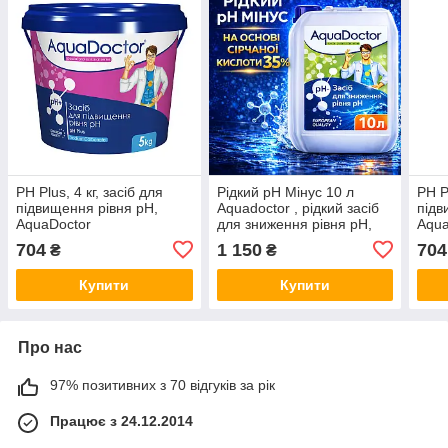
PH Plus, 4 кг, засіб для
Рідкий pH Мінус 10 л
PH Pl
підвищення рівня pH,
Aquadoctor , рідкий засіб
підв
AquaDoctor
для зниження рівня pH,
Aqua
Сірчана кислота 35% , pH
704
1 150
704
₴
₴
Minus Аквадоктор
Купити
Купити
Про нас
97% позитивних з 70 відгуків за рік
Працює з 24.12.2014