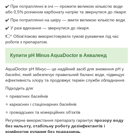
✔️ При потраплянні в очі — промити великою кількістю води
або 0,5% розчином карбонату натрію та звернутися до лікаря.
✔️ При потраплянні на шкіру — змити великою кількістю води.
✔️ У разі вдихання — звернутися до лікаря.
👉
Обов’язково використовувати гумові рукавички під час
роботи з препаратом.
Купити pH Minus AquaDoctor в Акваленд
AquaDoctor pH Мінус— це надійний засіб для зниження pH у
басейні, який забезпечує правильний баланс води, підвищує
ефективність хлору та продовжує термін служби обладнання.
Підходить для:
⭐ приватних басейнів
⭐ каркасних і стаціонарних басейнів
⭐ громадських та комерційних об’єктів
Регулярне використання препарату гарантує
прозору воду
без нальоту, стабільну роботу дезінфектантів і
комфортне купання без подразнень
.