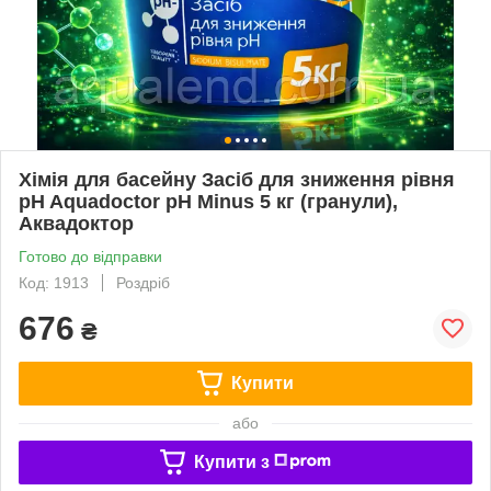
Хімія для басейну Засіб для зниження рівня
pH Aquadoctor pH Minus 5 кг (гранули),
Аквадоктор
Готово до відправки
Код: 1913
Роздріб
676
₴
Купити
або
Купити з