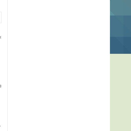
є
8
,