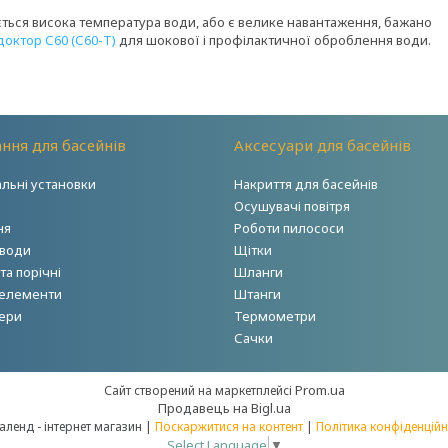
ться висока температура води, або є велике навантаження, бажано
доктор С60 (С60-Т)
для шокової і профілактичної оброблення води.
ння для басейнів
Аксесуари для басейнів
альні установки
Накриття для басейнів
Осушувачі повітря
ня
Роботи пилососи
 води
Щітки
а порічні
Шланги
 елементи
Штанги
ери
Термометри
Сачки
Prom.ua
Сайт створений на маркетплейсі
Продавець на Bigl.ua
Акваленд - інтернет магазин |
Поскаржитися на контент
|
Політика конфіденційн
Select Language
▼