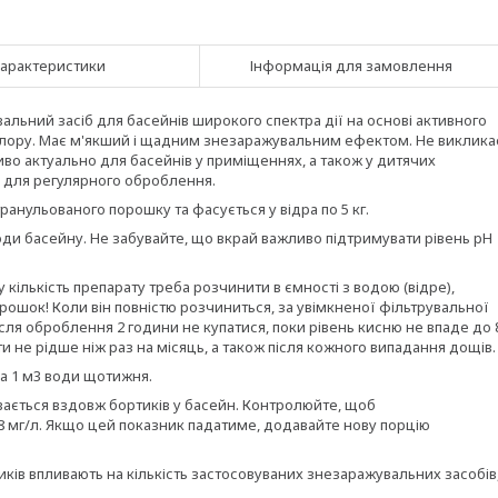
арактеристики
Інформація для замовлення
ьний засіб для басейнів широкого спектра дії на основі активного
хлору. Має м'якший і щадним знезаражувальним ефектом. Не виклика
иво актуально для басейнів у приміщеннях, а також у дитячих
і для регулярного оброблення.
ранульованого порошку та фасується у відра по 5 кг.
 води басейну. Не забувайте, що вкрай важливо підтримувати рівень pH
кількість препарату треба розчинити в ємності з водою (відре),
орошок! Коли він повністю розчиниться, за увімкненої фільтрувальної
ісля оброблення 2 години не купатися, поки рівень кисню не впаде до 
 не рідше ніж раз на місяць, а також після кожного випадання дощів.
на 1 м3 води щотижня.
ивається вздовж бортиків у басейн. Контролюйте, щоб
8 мг/л. Якщо цей показник падатиме, додавайте нову порцію
ків впливають на кількість застосовуваних знезаражувальних засобів