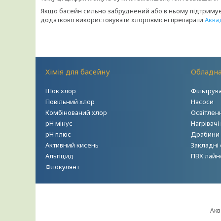
Якщо басейн сильно забруднений або в ньому підтримує
додатково використовувати хлоровмісні препарати
Аква
Хімія для басейну
Обладна
Шок хлор
Фільтрув
Повільний хлор
Насоси
Комбінований хлор
Освітлен
рН мінус
Нагрівачі
рН плюс
Драбини т
Активний кисень
Закладні
Альгіцид
ПВХ лайн
Флокулянт