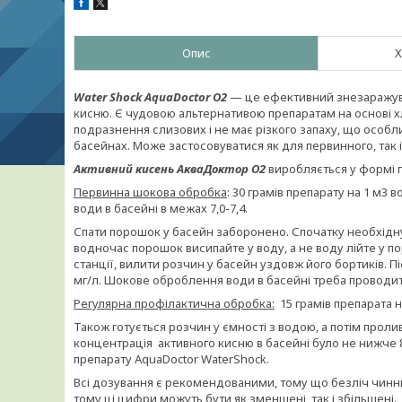
Опис
Х
Water Shock AquaDoctor О2
— це ефективний знезаражувал
кисню. Є чудовою альтернативою препаратам на основі 
подразнення слизових і не має різкого запаху, що особл
басейнах. Може застосовуватися як для первинного, так 
Активний кисень АкваДоктор О2
виробляється у формі г
Первинна шокова обробка
: 30 грамів препарату на 1 м3
води в басейні в межах 7,0-7,4.
Спати порошок у басейн заборонено. Спочатку необхідну 
водночас порошок висипайте у воду, а не воду лійте у п
станції, вилити розчин у басейн уздовж його бортиків. П
мг/л. Шокове оброблення води в басейні треба проводити
Регулярна профілактична обробка:
15 грамів препарата 
Також готується розчин у ємності з водою, а потім прол
концентрація активного кисню в басейні було не нижче 
препарату AquaDoctor WaterShock.
Всі дозування є рекомендованими, тому що безліч чинни
тому ці цифри можуть бути як зменшені, так і збільшені.