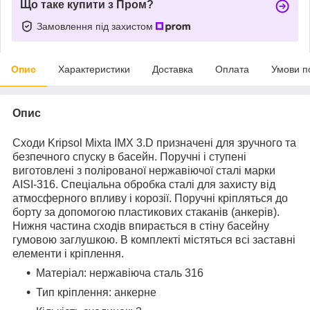
Що таке купити з Пром?
Замовлення під захистом
Опис
Характеристики
Доставка
Оплата
Умови п
Опис
Сходи Kripsol Mixta IMX 3.D призначені для зручного та
безпечного спуску в басейн. Поручні і ступені
виготовлені з полірованої нержавіючої сталі марки
AISI-316. Спеціальна обробка сталі для захисту від
атмосферного впливу і корозії. Поручні кріпляться до
борту за допомогою пластикових стаканів (анкерів).
Нижня частина сходів впирається в стіну басейну
гумовою заглушкою. В комплекті містяться всі заставні
елементи і кріплення.
Матеріал: нержавіюча сталь 316
Тип кріплення: анкерне