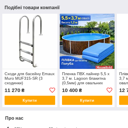
Подібні товари компанії
Сходи для басейну Emaux
Пленка ПВХ лайнер 5,5 х
Плів
Muro MUF315-SR (3
3,7 м. Lagoon блакитна
3,7 
сходинки)
(0,5мм) для овальних
овал
збірних басейнів Azuro,
моро
11 270
10 400
12 
₴
₴
Atlantic Pools
Azuro
Купити
Купити
Про нас