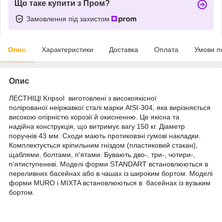
Що таке купити з Пром?
Замовлення під захистом
Опис
Характеристики
Доставка
Оплата
Умови п
Опис
ЛЕСТНІЦІ Kripsol виготовлені з високоякісної
полірованої неіржавкої сталі марки AISI-304, яка вирізняється
високою опірністю корозії й окисненню. Це якісна та
надійна конструкція, що витримує вагу 150 кг. Діаметр
поручнів 43 мм. Сходи мають протиковзні гумові накладки.
Комплектується кріпильним гніздом (пластиковий стакан),
щаблями, болтами, п'ятами. Бувають дво-, три-, чотири-,
п'ятиступеневі. Моделі форми STANDART встановлюються в
переливних басейнах або в чашах із широким бортом. Моделі
форми MURO і MIXTA встановлюються в басейнах із вузьким
бортом.