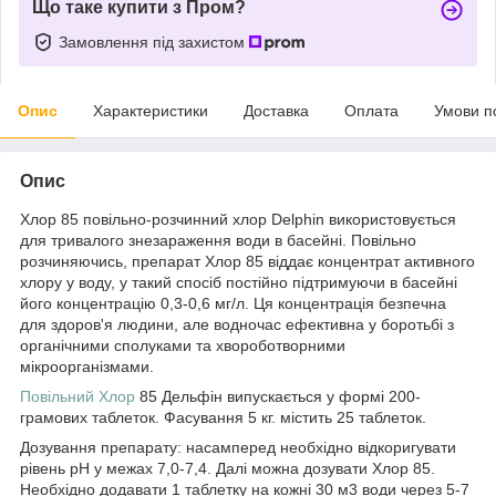
Що таке купити з Пром?
Замовлення під захистом
Опис
Характеристики
Доставка
Оплата
Умови п
Опис
Хлор 85 повільно-розчинний хлор Delphin використовується
для тривалого знезараження води в басейні. Повільно
розчиняючись, препарат Хлор 85 віддає концентрат активного
хлору у воду, у такий спосіб постійно підтримуючи в басейні
його концентрацію 0,3-0,6 мг/л. Ця концентрація безпечна
для здоров'я людини, але водночас ефективна у боротьбі з
органічними сполуками та хвороботворними
мікроорганізмами.
Повільний Хлор
85 Дельфін випускається у формі 200-
грамових таблеток. Фасування 5 кг. містить 25 таблеток.
Дозування препарату: насамперед необхідно відкоригувати
рівень pH у межах 7,0-7,4. Далі можна дозувати Хлор 85.
Необхідно додавати 1 таблетку на кожні 30 м3 води через 5-7