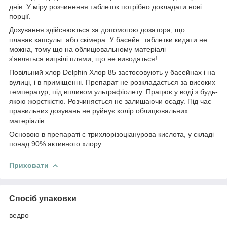
днів. У міру розчинення таблеток потрібно докладати нові
порції.
Дозування здійснюється за допомогою дозатора, що
плаває капсулы або скімера. У басейн таблетки кидати не
можна, тому що на облицювальному матеріалі
з'являться вицвілі плями, що не виводяться!
Повільний хлор Delphin Хлор 85 застосовують у басейнах і на
вулиці, і в приміщенні. Препарат не розкладається за високих
температур, під впливом ультрафіолету. Працює у воді з будь-
якою жорсткістю. Розчиняється не залишаючи осаду. Під час
правильних дозувань не руйнує колір облицювальних
матеріалів.
Основою в препараті є трихлорізоціанурова кислота, у складі
понад 90% активного хлору.
Приховати
Спосіб упаковки
ведро