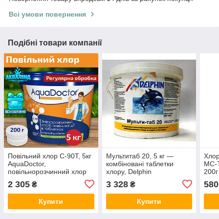
Всі умови повернення
Подібні товари компанії
Повільний хлор C-90Т, 5кг
Мультитаб 20, 5 кг —
Хлор
AquaDoctor,
комбіновані таблетки
MC-T
повільнорозчинний хлор
хлору, Delphin
200г
для басейну (дезінфікант
розч
2 305
3 328
580
₴
₴
повільної дії) в таблетках
хлор
200г, Аквадоктор
Купити
Купити