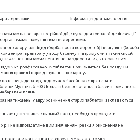
арактеристики
Інформація для замовлення
 називають препарат потрійної дії, слугує для тривалої дезінфекції
оорганізмами, помутнінням і водоростями.
вного хлору, альгіцид (боріба проти водоростей) і коагулянт (борьба
 концентрат препарату у воду басейну, підтримуючи в такий спосіб
ночас не впливаючи негативно на здоров'я тих, хто купається.
 відрі 5 кг. розфасовано 25 таблеток. Розчиняється без осаду. Не
мання правил і норм дозування препарату.
о поплавець дозатор, водночас у басейні має працювати
блетки Мультитаб 200 Дельфін безпосередньо в басейн, тому що на
знебарвлені плями.
раз на тиждень. У міру розчинення старих таблеток, закладаються
тінках і дні з'явився слизький наліт, необхідно проводити
кщо pH не відповідатиме цим значенням, реакція окиснення не
онтролювати концентрацію хлору в межах 0,3-0,6 мг/л