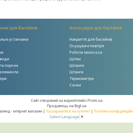
ння для басейнів
Аксесуари для басейнів
альні установки
Накриття для басейнів
Осушувачі повітря
ня
Роботи пилососи
 води
Щітки
а порічні
Шланги
 елементи
Штанги
ери
Термометри
Сачки
Prom.ua
Сайт створений на маркетплейсі
Продавець на Bigl.ua
Акваленд - інтернет магазин |
Поскаржитися на контент
|
Політика конфіденційн
Select Language
▼