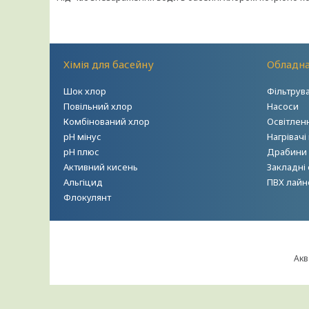
Хімія для басейну
Обладна
Шок хлор
Фільтрув
Повільний хлор
Насоси
Комбінований хлор
Освітлен
рН мінус
Нагрівачі
рН плюс
Драбини т
Активний кисень
Закладні
Альгіцид
ПВХ лайн
Флокулянт