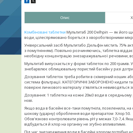
Опис
Х
Комбіновані таблетки
Мультитаб 200 Delhpin — як його ще
води, цілеспрямовано бореться з хвороботворними мікр
Універсальний засіб Мультитабо Дельфін містить 75% акти
з помутнінням). Повільно розчиняючись, таблетка віддає
необхідну концентрацію знезаражувальної речовини, вод
Мультитаб випускається у формі таблеток по 200 грамів. У
знебарвлює облицювальну пористий басейн у разі дотри
Дозування таблеток треба робити в скімерний кошик аб
система фільтрації. КАТЕГОРИЧНІ ЗАБОРОНЕНО кидати та
поверхні личкового матеріалу з'являться невиводяться 
Дозування: 1 таблетка на кожні 20м3 води в середньому 
нові.
Якщо вода в басейні все-таки помутніла, позеленила, на с
шокову (ударну) оброблення води препаратом Хлор 50.
Обов'язково контролювати рівень pH у межах 7,0-7,4. Я
відбудеться й хлор на органіку не згубно впливатиме.
Під час знезараження води в басейні хлором потрібно к