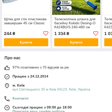
Щітка для стін пластикова
Телескопічна штанга для
Теле
завширшки 45 см Classic
басейну Kokido Desing-O
басе
K424BU/S 240-480 см
K423
244
1 334
1 0
₴
₴
Купити
Купити
Про нас
97% позитивних з 70 відгуків за рік
Працює з 24.12.2014
м. Київ
вул.Світлицького 35 м Киів 04123, Київ, Україна
Контакти
Сьогодні працює з 09:00 до 18:00
Показати весь графік роботи