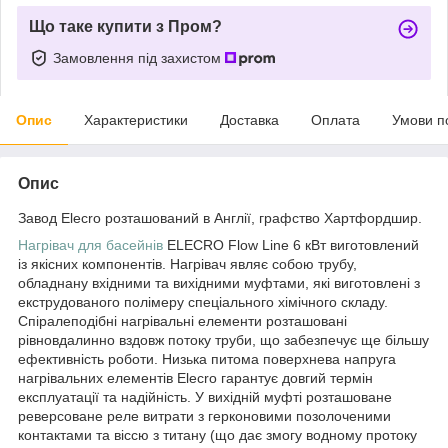
Що таке купити з Пром?
Замовлення під захистом
Опис
Характеристики
Доставка
Оплата
Умови п
Опис
Завод Elecro розташований в Англії, графство Хартфордшир.
Нагрівач для басейнів
ELECRO Flow Line 6 кВт виготовлений
із якісних компонентів. Нагрівач являє собою трубу,
обладнану вхідними та вихідними муфтами, які виготовлені з
екструдованого полімеру спеціального хімічного складу.
Спіралеподібні нагрівальні елементи розташовані
рівновдалинно вздовж потоку труби, що забезпечує ще більшу
ефективність роботи. Низька питома поверхнева напруга
нагрівальних елементів Elecro гарантує довгий термін
експлуатації та надійність. У вихідній муфті розташоване
реверсоване реле витрати з герконовими позолоченими
контактами та віссю з титану (що дає змогу водному протоку