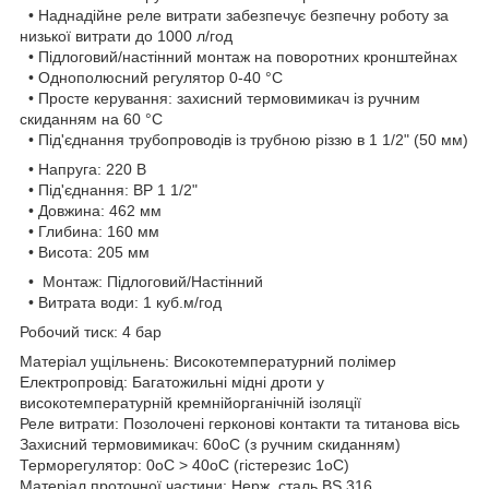
• Наднадійне реле витрати забезпечує безпечну роботу за
низької витрати до 1000 л/год
• Підлоговий/настінний монтаж на поворотних кронштейнах
• Однополюсний регулятор 0-40 °C
• Просте керування: захисний термовимикач із ручним
скиданням на 60 °C
• Під'єднання трубопроводів із трубною різзю в 1 1/2" (50 мм)
• Напруга: 220 В
• Під'єднання: ВР 1 1/2"
• Довжина: 462 мм
• Глибина: 160 мм
• Висота: 205 мм
• Монтаж: Підлоговий/Настінний
• Витрата води: 1 куб.м/год
Робочий тиск: 4 бар
Матеріал ущільнень: Високотемпературний полімер
Електропровід: Багатожильні мідні дроти у
високотемпературній кремнійорганічній ізоляції
Реле витрати: Позолочені герконові контакти та титанова вісь
Захисний термовимикач: 60oC (з ручним скиданням)
Терморегулятор: 0oC > 40oC (гістерезис 1oC)
Матеріал проточної частини: Нерж. сталь BS 316