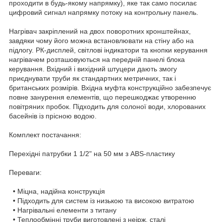
проходити в будь-якому напрямку), яке так само посилає
цифровий сигнал напрямку потоку на контрольну панель.
Нагрівач закріплений на двох поворотних кронштейнах,
завдяки чому його можна встановлювати на стіну або на
підлогу. РК-дисплей, світлові індикатори та кнопки керування
нагрівачем розташовуються на передній панелі блока
керування. Вхідний і вихідний штуцери дають змогу
приєднувати труби як стандартних метричних, так і
британських розмірів. Вхідна муфта конструкційно забезпечує
повне занурення елементів, що перешкоджає утворенню
повітряних пробок. Підходить для солоної води, хлорованих
басейнів із прісною водою.
Комплект постачання:
Перехідні патрубки 1 1/2" на 50 мм з ABS-пластику
Переваги:
• Міцна, надійна конструкція
• Підходить для систем із низькою та високою витратою
• Нагрівальні елементи з титану
• Теплообмінні труби виготовлені з неірж. сталі