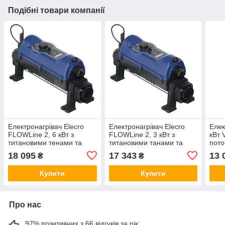
Подібні товари компанії
Електронагрівач Elecro
Електронагрівач Elecro
Елек
FLOWLine 2, 6 кВт з
FLOWLine 2, 3 кВт з
кВт 
титановими тенами та
титановими танами та
пото
корпусом із неіржавкої
корпусом із неіржавкої
220/
18 095
17 343
13 
₴
₴
сталі 380V
сталі
Купити
Купити
Про нас
97% позитивних з 66 відгуків за рік