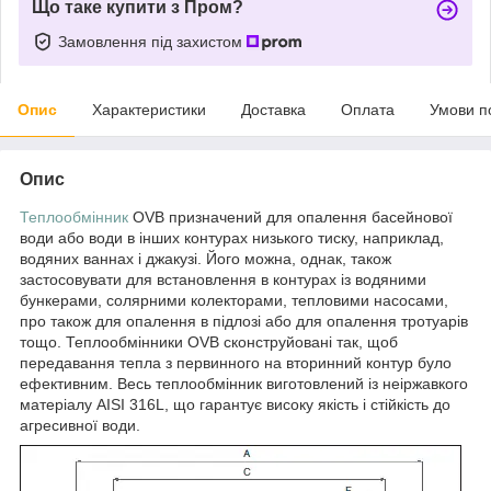
Що таке купити з Пром?
Замовлення під захистом
Опис
Характеристики
Доставка
Оплата
Умови п
Опис
Теплообмінник
OVB призначений для опалення басейнової
води або води в інших контурах низького тиску, наприклад,
водяних ваннах і джакузі. Його можна, однак, також
застосовувати для встановлення в контурах із водяними
бункерами, солярними колекторами, тепловими насосами,
про також для опалення в підлозі або для опалення тротуарів
тощо. Теплообмінники OVB сконструйовані так, щоб
передавання тепла з первинного на вторинний контур було
ефективним. Весь теплообмінник виготовлений із неіржавкого
матеріалу AISI 316L, що гарантує високу якість і стійкість до
агресивної води.