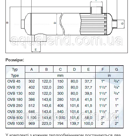
Розміри:
У комплекті з кожним теплообмінником постачаються два