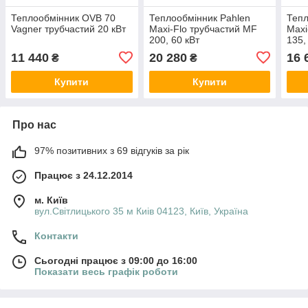
Теплообмінник OVB 70
Теплообмінник Pahlen
Тепл
Vagner трубчастий 20 кВт
Maxi-Flo трубчастий MF
Maxi
200, 60 кВт
135,
11 440
20 280
16 
₴
₴
Купити
Купити
Про нас
97% позитивних з 69 відгуків за рік
Працює з 24.12.2014
м. Київ
вул.Світлицького 35 м Киів 04123, Київ, Україна
Контакти
Сьогодні працює з 09:00 до 16:00
Показати весь графік роботи