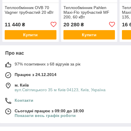
Теплообмінник OVB 70
Теплообмінник Pahlen
Тепл
Vagner трубчастий 20 кВт
Maxi-Flo трубчастий MF
Maxi
200, 60 кВт
135,
11 440
20 280
16 
₴
₴
Купити
Купити
Про нас
97% позитивних з 68 відгуків за рік
Працює з 24.12.2014
м. Київ
вул.Світлицького 35 м Киів 04123, Київ, Україна
Контакти
Сьогодні працює з 09:00 до 18:00
Показати весь графік роботи