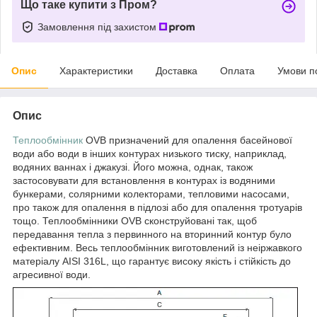
Що таке купити з Пром?
Замовлення під захистом
Опис
Характеристики
Доставка
Оплата
Умови п
Опис
Теплообмінник
OVB призначений для опалення басейнової
води або води в інших контурах низького тиску, наприклад,
водяних ваннах і джакузі. Його можна, однак, також
застосовувати для встановлення в контурах із водяними
бункерами, солярними колекторами, тепловими насосами,
про також для опалення в підлозі або для опалення тротуарів
тощо. Теплообмінники OVB сконструйовані так, щоб
передавання тепла з первинного на вторинний контур було
ефективним. Весь теплообмінник виготовлений із неіржавкого
матеріалу AISI 316L, що гарантує високу якість і стійкість до
агресивної води.