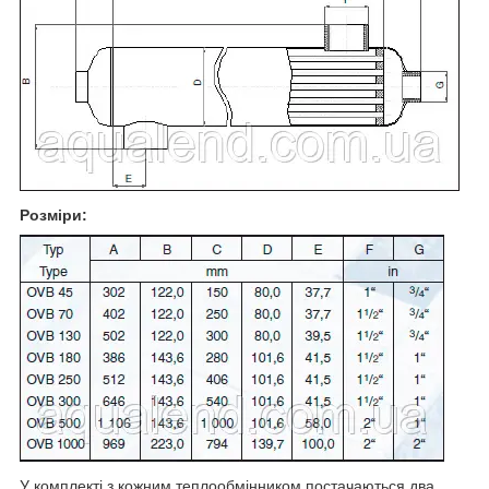
Розміри:
У комплекті з кожним теплообмінником постачаються два