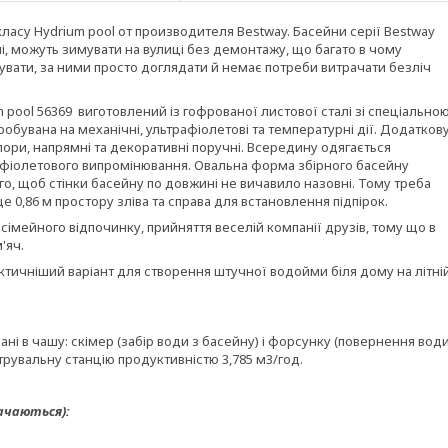
ласу Hydrium pool от производителя Bestway. Басейни серії Bestway
ні, можуть зимувати на вулиці без демонтажу, що багато в чому
увати, за ними просто доглядати й немає потреби витрачати безліч
pool 56369 виготовлений із гофрованої листової сталі зі спеціально
обувана на механічні, ультрафіолетові та температурні дії. Додатков
пори, напрямні та декоративні поручні. Всередину одягається
трафіолетового випромінювання. Овальна форма збірного басейну
го, щоб стінки басейну по довжині не вичавило назовні. Тому треба
0,86 м простору зліва та справа для встановлення підпірок.
імейного відпочинку, прийняття веселій компанії друзів, тому що в
м'яч.
тичніший варіант для створення штучної водойми біля дому на літні
ані в чашу: скімер (забір води з басейну) і форсунку (повернення вод
ільтрувальну станцію продуктивністю 3,785 м3/год.
ачаються):