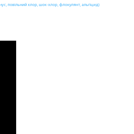
ус, повільний хлор, шок-хлор, флокулянт, альгіцид)