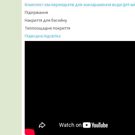
Комплект хім.перепаратів для знезараження води (рН-мін
Підігрівання
Накриття для басейну
Теплоощадне покриття
Підводна підсвітка