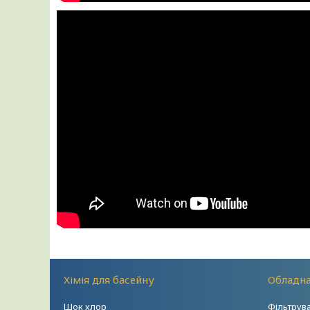
Хімія для басейну
Обладна
Шок хлор
Фільтрув