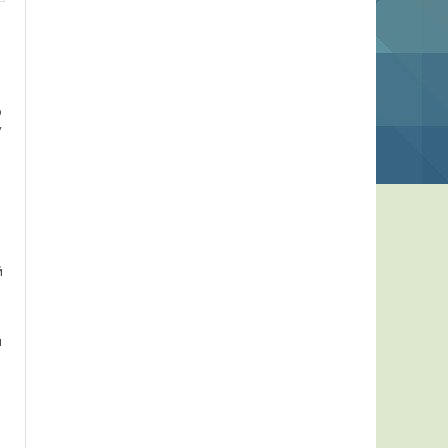
ю
у
й
и