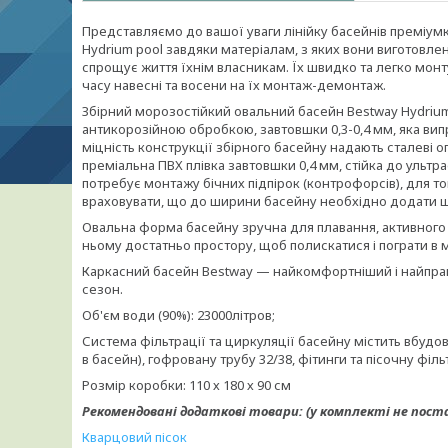
Представляємо до вашої уваги лінійку басейнів преміумк
Hydrium pool завдяки матеріалам, з яких вони виготовле
спрощує життя їхнім власникам. Їх швидко та легко монт
часу навесні та восени на їх монтаж-демонтаж.
Збірний морозостійкий овальний басейн Bestway Hydrium 
антикорозійною обробкою, завтовшки 0,3-0,4 мм, яка випр
міцність конструкції збірного басейну надають сталеві о
преміальна ПВХ плівка завтовшки 0,4 мм, стійка до уль
потребує монтажу бічних підпірок (контрофорсів), для то
враховувати, що до ширини басейну необхідно додати ще 
Овальна форма басейну зручна для плавання, активного с
ньому достатньо простору, щоб полискатися і пограти в 
Каркасний басейн Bestway — найкомфортніший і найпрак
сезон.
Об'єм води (90%): 23000літров;
Система фільтрації та циркуляції басейну містить вбудов
в басейн), гофровану трубу 32/38, фітинги та пісочну ф
Розмір коробки: 110 х 180 х 90 см
Рекомендовані додаткові товари: (у комплекті не пост
Кварцовий пісок