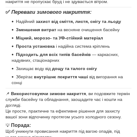
накриття не пропускає бруд і не здувається вітром.
✅
Переваги зимового накриття:
Надійний
захист від сміття, листя, снігу та льоду
Зменшення витрат
на весняне очищення басейну
Міцний, морозо- та УФ-стійкий матеріал
Проста установка
і надійна система кріплень
Підходить для всіх типів басейнів
— каркасних,
надувних, стаціонарних
Захищає воду від
дощу та талого снігу
Зберігає
внутрішнє покриття чаші
від вигорання на
сонці
📌
Використовуючи зимове накриття
, ви подовжите термін
служби басейну та обладнання, заощадите час і кошти на
догляді.
Це просте, практичне та ефективне рішення для захисту
вашої зони відпочинку протягом усього холодного сезону.
Порада:
💡
Щоб уникнути провисання накриття під вагою опадів, під