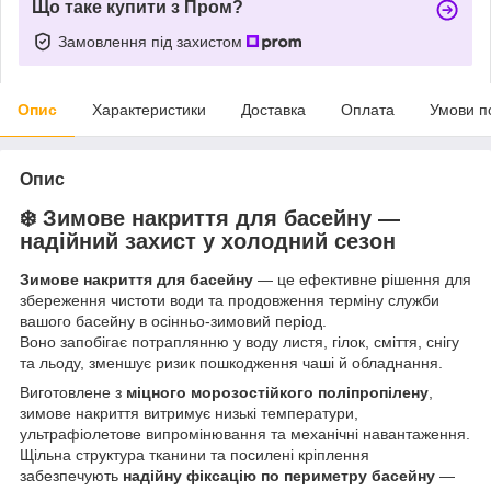
Що таке купити з Пром?
Замовлення під захистом
Опис
Характеристики
Доставка
Оплата
Умови п
Опис
❄️ Зимове накриття для басейну —
надійний захист у холодний сезон
Зимове накриття для басейну
— це ефективне рішення для
збереження чистоти води та продовження терміну служби
вашого басейну в осінньо-зимовий період.
Воно запобігає потраплянню у воду листя, гілок, сміття, снігу
та льоду, зменшує ризик пошкодження чаші й обладнання.
Виготовлене з
міцного морозостійкого поліпропілену
,
зимове накриття витримує низькі температури,
ультрафіолетове випромінювання та механічні навантаження.
Щільна структура тканини та посилені кріплення
забезпечують
надійну фіксацію по периметру басейну
—