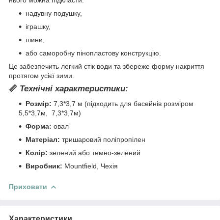
нього можна підкласти:
надувну подушку,
іграшку,
шини,
або саморобну пінопластову конструкцію.
Це забезпечить легкий стік води та збереже форму накриття
протягом усієї зими.
📏
Технічні характеристики:
Розмір:
7,3*3,7 м (підходить для басейнів розміром
5,5*3,7м, 7,3*3,7м)
Форма:
овал
Матеріал:
тришаровий поліпропілен
Колір:
зелений або темно-зелений
Виробник:
Mountfield, Чехія
Приховати
Характеристики