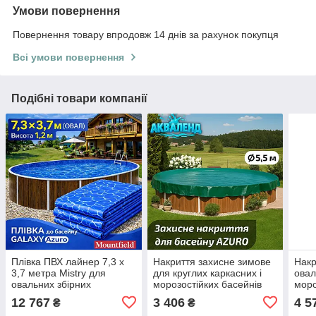
Умови повернення
Повернення товару впродовж 14 днів за рахунок покупця
Всі умови повернення
Подібні товари компанії
Плівка ПВХ лайнер 7,3 х
Накриття захисне зимове
Накр
3,7 метра Mistry для
для круглих каркасних і
овал
овальних збірних
морозостійких басейнів
моро
морозостійких басейнів
діаметром 5,5 м
розм
12 767
3 406
4 5
₴
₴
Azuro, Atlantic Pools