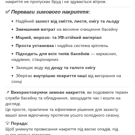
накриття не пропускає бруд і не здувається вітром.
✅
Переваги зимового накриття:
Надійний
захист від сміття, листя, снігу та льоду
Зменшення витрат
на весняне очищення басейну
Міцний, морозо- та УФ-стійкий матеріал
Проста установка
і надійна система кріплень
Підходить для всіх типів басейнів
— каркасних,
надувних, стаціонарних
Захищає воду від
дощу та талого снігу
Зберігає
внутрішнє покриття чаші
від вигорання на
сонці
📌
Використовуючи зимове накриття
, ви подовжите термін
служби басейну та обладнання, заощадите час і кошти на
догляді.
Це просте, практичне та ефективне рішення для захисту
вашої зони відпочинку протягом усього холодного сезону.
💡
Порада:
Щоб уникнути провисання накриття під вагою опадів, під
нього можна підкласти: