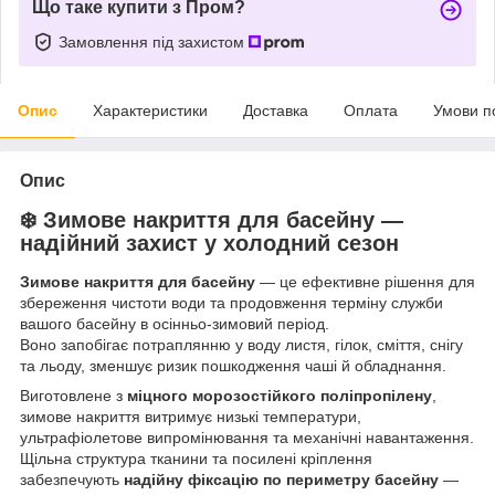
Що таке купити з Пром?
Замовлення під захистом
Опис
Характеристики
Доставка
Оплата
Умови п
Опис
❄️ Зимове накриття для басейну —
надійний захист у холодний сезон
Зимове накриття для басейну
— це ефективне рішення для
збереження чистоти води та продовження терміну служби
вашого басейну в осінньо-зимовий період.
Воно запобігає потраплянню у воду листя, гілок, сміття, снігу
та льоду, зменшує ризик пошкодження чаші й обладнання.
Виготовлене з
міцного морозостійкого поліпропілену
,
зимове накриття витримує низькі температури,
ультрафіолетове випромінювання та механічні навантаження.
Щільна структура тканини та посилені кріплення
забезпечують
надійну фіксацію по периметру басейну
—