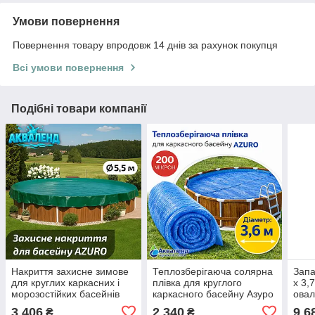
Умови повернення
Повернення товару впродовж 14 днів за рахунок покупця
Всі умови повернення
Подібні товари компанії
Накриття захисне зимове
Теплозберігаюча солярна
Запа
для круглих каркасних і
плівка для круглого
х 3,
морозостійких басейнів
каркасного басейну Азуро
овал
діаметром 5,5 м
д.3,6м, теплоощадне
моро
3 406
2 340
9 6
₴
₴