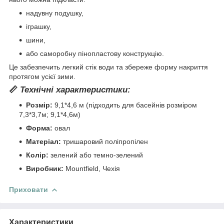
надувну подушку,
іграшку,
шини,
або саморобну пінопластову конструкцію.
Це забезпечить легкий стік води та збереже форму накриття
протягом усієї зими.
📏
Технічні характеристики:
Розмір:
9,1*4,6 м (підходить для басейнів розміром
7,3*3,7м; 9,1*4,6м)
Форма:
овал
Матеріал:
тришаровий поліпропілен
Колір:
зелений або темно-зелений
Виробник:
Mountfield, Чехія
Приховати
Характеристики