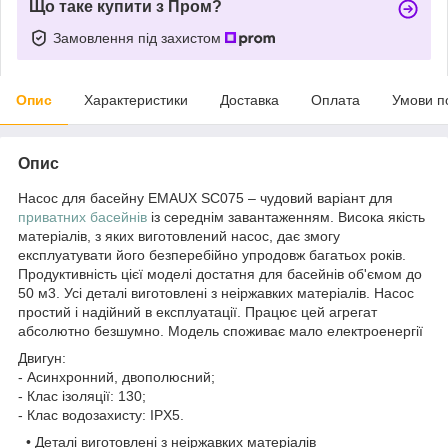
Що таке купити з Пром?
Замовлення під захистом
Опис
Характеристики
Доставка
Оплата
Умови п
Опис
Насос для басейну EMAUX SC075 – чудовий варіант для
приватних басейнів
із середнім завантаженням. Висока якість
матеріалів, з яких виготовлений насос, дає змогу
експлуатувати його безперебійно упродовж багатьох років.
Продуктивність цієї моделі достатня для басейнів об'ємом до
50 м3. Усі деталі виготовлені з неіржавких матеріалів. Насос
простий і надійний в експлуатації. Працює цей агрегат
абсолютно безшумно. Модель споживає мало електроенергії
Двигун:
- Асинхронний, двополюсний;
- Клас ізоляції: 130;
- Клас водозахисту: IPX5.
• Деталі виготовлені з неіржавких матеріалів