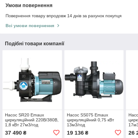
Умови повернення
Повернення товару впродовж 14 днів за рахунок покупця
Всі умови повернення
Подібні товари компанії
Насос SR20 Emaux
Насос SS075 Emaux
Нас
циркуляційний 220В/380В,
циркуляційний 0,75 кВт
цирк
1,8 кВт 27м3/год
13м3/год
17м3
37 490
19 136
26 
₴
₴