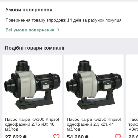
Умови повернення
Повернення товару впродовж 14 днів за рахунок покупця
Всі умови повернення
Подібні товари компанії
Насос Karpa KA300 Kripsol
Насос Karpa KA250 Kripsol
Насо
однофазний 2,76 кВт, 48
однофазний 2,3 кВт, 44
триф
м3/год
м3/год
м3/г
27 622
54 260
26 
₴
₴