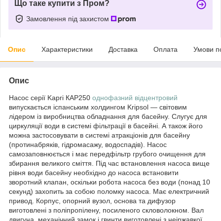
Що таке купити з Пром?
Замовлення під захистом
Опис
Характеристики
Доставка
Оплата
Умови п
Опис
Насос серії Kapri КАР250
однофазний відцентровий
випускається іспанським холдингом Kripsol — світовим
лідером із виробництва обладнання для басейну. Слугує для
циркуляції води в системі фільтрації в басейні. А також його
можна застосовувати в системі атракціонів для басейну
(протинабряків, гідромасажу, водоспадів). Насос
самозаповнюється і має передфільтр грубого очищення для
збирання великого сміття. Під час встановлення насоса вище
рівня води басейну необхідно до насоса встановити
зворотний клапан, оскільки робота насоса без води (понад 10
секунд) захопить за собою поломку насоса. Має електричний
привод. Корпус, опорний вузол, основа та дифузор
виготовлені з поліпропілену, посиленого скловолокном. Вал
двигуна, механічний замок і гвинти виготовлені з неіржавкої