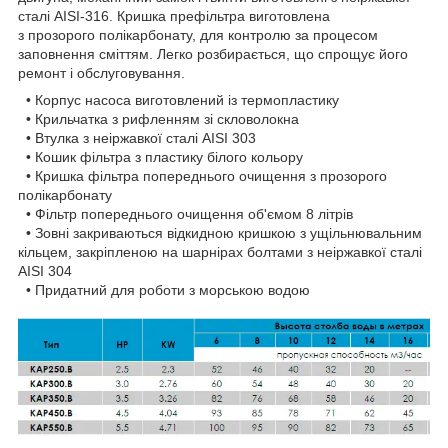
сталі AISI-316. Кришка префільтра виготовлена
з прозорого полікарбонату, для контролю за процесом
заповнення сміттям. Легко розбирається, що спрощує його
ремонт і обслуговування.
• Корпус насоса виготовлений із термопластику
• Крильчатка з рифленням зі скловолокна
• Втулка з неіржавкої сталі AISI 303
• Кошик фільтра з пластику білого кольору
• Кришка фільтра попереднього очищення з прозорого
полікарбонату
• Фільтр попереднього очищення об'ємом 8 літрів
• Зовні закриваються відкидною кришкою з ущільнювальним
кільцем, закріпленою на шарнірах болтами з неіржавкої сталі
AISI 304
• Придатний для роботи з морською водою