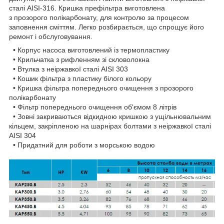
сталі AISI-316. Кришка префільтра виготовлена
з прозорого полікарбонату, для контролю за процесом
заповнення сміттям. Легко розбирається, що спрощує його
ремонт і обслуговування.
• Корпус насоса виготовлений із термопластику
• Крильчатка з рифленням зі скловолокна
• Втулка з неіржавкої сталі AISI 303
• Кошик фільтра з пластику білого кольору
• Кришка фільтра попереднього очищення з прозорого
полікарбонату
• Фільтр попереднього очищення об'ємом 8 літрів
• Зовні закриваються відкидною кришкою з ущільнювальним
кільцем, закріпленою на шарнірах болтами з неіржавкої сталі
AISI 304
• Придатний для роботи з морською водою