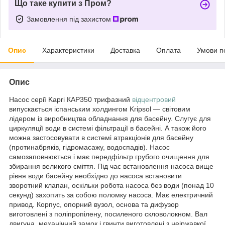
Що таке купити з Пром?
Замовлення під захистом
Опис
Характеристики
Доставка
Оплата
Умови п
Опис
Насос серії Kapri КАР350 трифазний
відцентровий
випускається іспанським холдингом Kripsol — світовим
лідером із виробництва обладнання для басейну. Слугує для
циркуляції води в системі фільтрації в басейні. А також його
можна застосовувати в системі атракціонів для басейну
(протинабряків, гідромасажу, водоспадів). Насос
самозаповнюється і має передфільтр грубого очищення для
збирання великого сміття. Під час встановлення насоса вище
рівня води басейну необхідно до насоса встановити
зворотний клапан, оскільки робота насоса без води (понад 10
секунд) захопить за собою поломку насоса. Має електричний
привод. Корпус, опорний вузол, основа та дифузор
виготовлені з поліпропілену, посиленого скловолокном. Вал
двигуна, механічний замок і гвинти виготовлені з неіржавкої