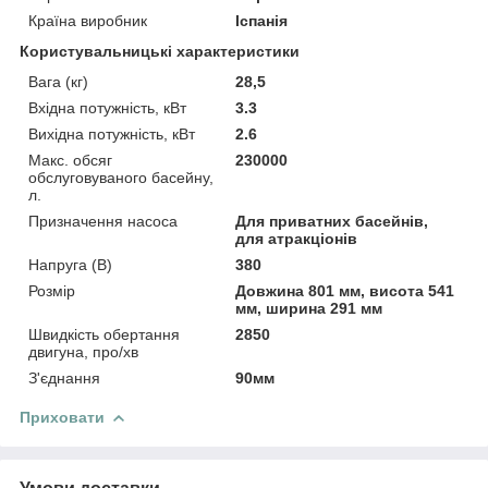
Країна виробник
Іспанія
Користувальницькі характеристики
Вага (кг)
28,5
Вхідна потужність, кВт
3.3
Вихідна потужність, кВт
2.6
Макс. обсяг
230000
обслуговуваного басейну,
л.
Призначення насоса
Для приватних басейнів,
для атракціонів
Напруга (В)
380
Розмір
Довжина 801 мм, висота 541
мм, ширина 291 мм
Швидкість обертання
2850
двигуна, про/хв
З'єднання
90мм
Приховати