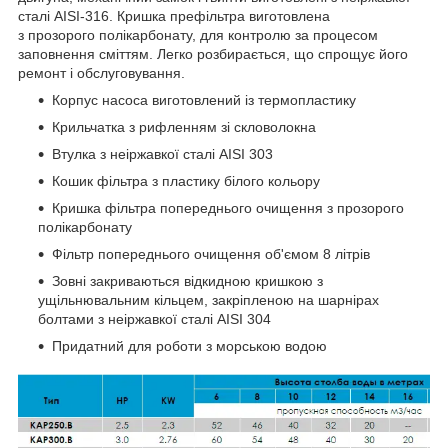
сталі AISI-316. Кришка префільтра виготовлена
з прозорого полікарбонату, для контролю за процесом
заповнення сміттям. Легко розбирається, що спрощує його
ремонт і обслуговування.
Корпус насоса виготовлений із термопластику
Крильчатка з рифленням зі скловолокна
Втулка з неіржавкої сталі AISI 303
Кошик фільтра з пластику білого кольору
Кришка фільтра попереднього очищення з прозорого
полікарбонату
Фільтр попереднього очищення об'ємом 8 літрів
Зовні закриваються відкидною кришкою з
ущільнювальним кільцем, закріпленою на шарнірах
болтами з неіржавкої сталі AISI 304
Придатний для роботи з морською водою