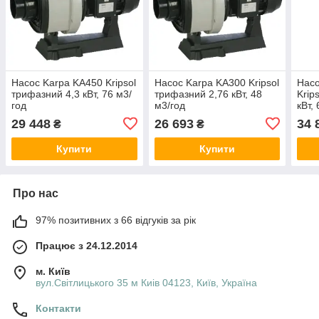
Насос Karpa KA450 Kripsol
Насос Karpa KA300 Kripsol
Насо
трифазний 4,3 кВт, 76 м3/
трифазний 2,76 кВт, 48
Krip
год
м3/год
кВт,
29 448
26 693
34 
₴
₴
Купити
Купити
Про нас
97% позитивних з 66 відгуків за рік
Працює з 24.12.2014
м. Київ
вул.Світлицького 35 м Киів 04123, Київ, Україна
Контакти