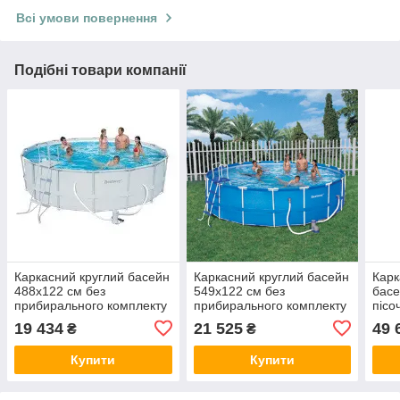
Всі умови повернення
Подібні товари компанії
Каркасний круглий басейн
Каркасний круглий басейн
Карк
488x122 см без
549x122 см без
басе
прибирального комплекту
прибирального комплекту
пісо
Bestway 56266
Bestway 56113 new
при
19 434
21 525
49 
₴
₴
Best
Купити
Купити