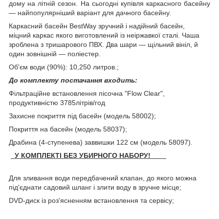
дому на літній сезон. На сьогодні купівля каркасного басейну
— найпопулярніший варіант для дачного басейну.
Каркасний басейн BestWay зручний і надійний басейн,
міцний каркас якого виготовлений із неіржавкої сталі. Чаша
зроблена з тришарового ПВХ. Два шари — щільний вініл, й
один зовнішній — поліестер.
Об'єм води (90%): 10,250 литров.;
До комплекту постачання входить:
Фільтраційне встановлення пісочна "Flow Clear",
продуктивністю 3785літрів/год
Захисне покриття під басейн (модель 58002);
Покриття на басейн (модель 58037);
Драбина (4-ступенева) заввишки 122 см (модель 58097).
У КОМПЛЕКТІ БЕЗ УБИРНОГО НАБОРУ!
Для зливання води передбачений клапан, до якого можна
під'єднати садовий шланг і злити воду в зручне місце;
DVD-диск із роз'ясненням встановлення та сервісу;