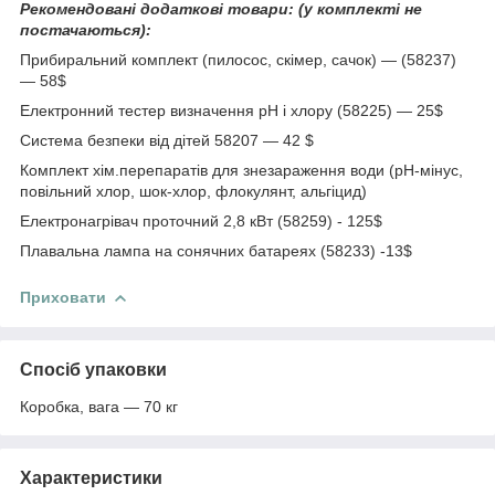
Рекомендовані додаткові товари: (у комплекті не
постачаються):
Прибиральний комплект (пилосос, скімер, сачок) — (58237)
— 58$
Електронний тестер визначення рН і хлору (58225) — 25$
Система безпеки від дітей 58207 — 42 $
Комплект хім.перепаратів для знезараження води (pH-мінус,
повільний хлор, шок-хлор, флокулянт, альгіцид)
Електронагрівач проточний 2,8 кВт (58259) - 125$
Плавальна лампа на сонячних батареях (58233) -13$
Приховати
Спосіб упаковки
Коробка, вага — 70 кг
Характеристики