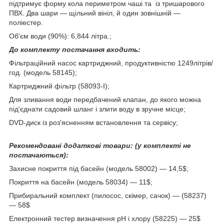
підтримує форму кола периметром чаші та із тришарового
ПВХ. Два шари — щільний вініл, й один зовнішній —
поліестер.
Об'єм води (90%): 6,844 літра.;
До комплекту постачання входить:
Фільтраційний насос картриджний, продуктивністю 1249літрів/
год. (модель 58145);
Картриджний фільтр (58093-I);
Для зливання води передбачений клапан, до якого можна
під'єднати садовий шланг і злити воду в зручне місце;
DVD-диск із роз'ясненням встановлення та сервісу;
Рекомендовані додаткові товари: (у комплекті не
постачаються):
Захисне покриття під басейн (модель 58002) — 14,5$;
Покриття на басейн (модель 58034) — 11$;
Прибиральний комплект (пилосос, скімер, сачок) — (58237)
— 58$
Електронний тестер визначення рН і хлору (58225) — 25$