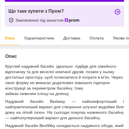
Що таке купити з Пром?
Замовлення під захистом
Опис
Характеристики
Доставка
Оплата
Умови п
Опис
Круглий надувний басейн ідеально підійде для сімейного
відпочинку та для веселої компанії друзів, позаяк у ньому
достатньо простору, щоб полискатися й пограти в м'яч. Через
свою форму не вимагає додаткових зовнішніх підпорок
конструкції за периметром басейну, тому
займає невеликі площі на ділянці.
Надувний басейн Bestway — найкомфортніший і
найпрактичніший варіант для створення штучної водойми біля
дому на літній сезон. На сьогодні покупка наземного басейну
— найпопулярніший варіант для дачного басейну.
Надувний басейн BestWay складається надувного обода, який