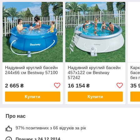
Надувний круглий басейн
Надувний круглий басейн
Карк
244х66 см Bestway 57100
457х122 см Bestway
басе
57242
без 
комп
2 665
16 154
35 
₴
₴
Купити
Купити
Про нас
97% позитивних з 66 відгуків за рік
Працює з 24.12.2014