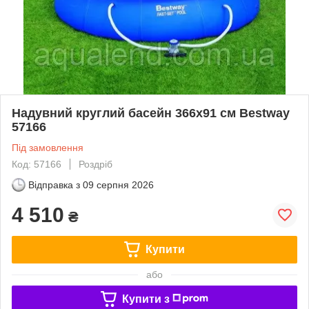
Надувний круглий басейн 366х91 см Bestway
57166
Під замовлення
Код: 57166
Роздріб
Відправка з
09 серпня 2026
4 510
₴
Купити
або
Купити з