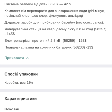
Система безпеки від дітей 58207 — 42 $
Комплект хім.перепаратів для знезараження води (pH-мінус,
повільний хлор, шок-хлор, флокулянт, альгіцид)
Додаткові засоби для прибирання басейну (пилосос, сачок).
Фільтрувальна станція на кварцовому піску 3.8 м3/год (58257)
- 145$
Електронагрівач проточний 2,8 кВт (58259) - 125$
Плавальна лампа на сонячних батареях (58233) -13$
Приховати
Спосіб упаковки
Коробка, вес-19кг
Характеристики
Основні